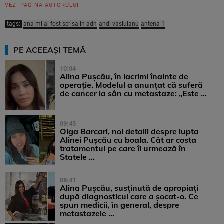
VEZI PAGINA AUTORULUI
tags:
ana mi-ai fost scrisa in adn
andi vasluianu
antena 1
PE ACEEAȘI TEMĂ
10:04
Alina Pușcău, în lacrimi înainte de
operație. Modelul a anunțat că suferă
de cancer la sân cu metastaze: „Este ...
09:45
Olga Barcari, noi detalii despre lupta
Alinei Pușcău cu boala. Cât ar costa
tratamentul pe care îl urmează în
Statele ...
08:41
Alina Pușcău, susținută de apropiați
după diagnosticul care a șocat-o. Ce
spun medicii, în general, despre
metastazele ...