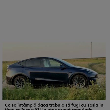
Ce se întâmplă dacă trebuie să fugi cu Tesla în
timp ce încarcă? Un atac armat reaprinde