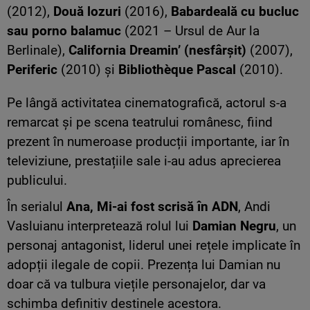
(2012),
Două lozuri
(2016),
Babardeală cu bucluc
sau porno balamuc
(2021 – Ursul de Aur la
Berlinale),
California Dreamin’ (nesfârșit)
(2007),
Periferic
(2010) și
Bibliothèque Pascal
(2010).
Pe lângă activitatea cinematografică, actorul s-a
remarcat și pe scena teatrului românesc, fiind
prezent în numeroase producții importante, iar în
televiziune, prestațiile sale i-au adus aprecierea
publicului.
În serialul
Ana, Mi-ai fost scrisă în ADN
, Andi
Vasluianu interpretează rolul lui
Damian Negru
, un
personaj antagonist, liderul unei rețele implicate în
adopții ilegale de copii. Prezența lui Damian nu
doar că va tulbura viețile personajelor, dar va
schimba definitiv destinele acestora.