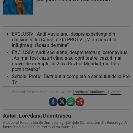
EXCLUSIV | Andi Vasluianu, despre experiența din
emisiunea lui Cabral de la PROTV: „M-au ridicat la
înălțime și râdeau de mine”
EXCLUSIV| Andi Vasluianu, despre teatru și coronavirus:
„Au mai fost cazuri când s-au oprit teatre, cazuri mai
grave, de exemplu, al 2-lea Război Mondial, dar tot a
pornit treaba”
Serialul Profu’. Distribuția completă a serialului de la Pro
Tv
Publicat: 26 mai 2025, 13:18
Autor:
Loredana Dumitrașcu
Vedete
Autor:
Loredana Dumitrașcu
A absolvit Facultatea de Jurnalism și Științele Comunicării din București. A
lucrat încă din 2009 la ProSport ca intern. În…...