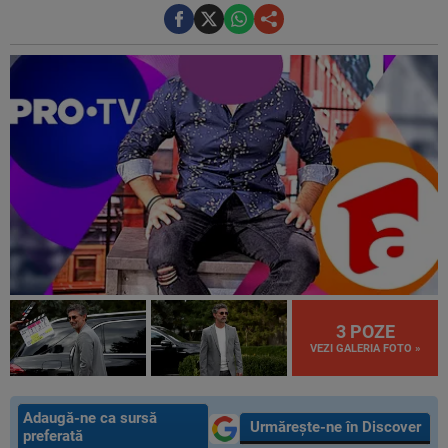
3 POZE
VEZI GALERIA FOTO »
Adaugă-ne ca sursă
Urmărește-ne în Discover
preferată