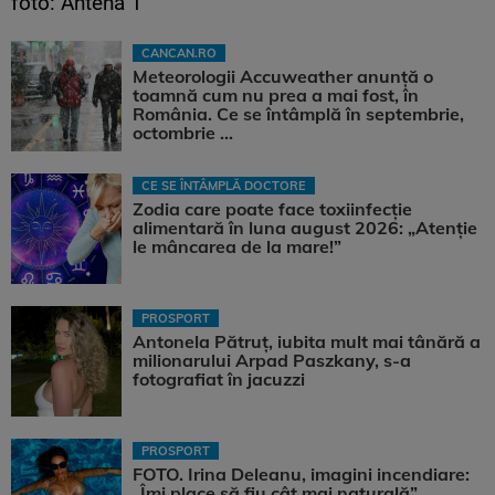
foto: Antena 1
CANCAN.RO
Meteorologii Accuweather anunță o
toamnă cum nu prea a mai fost, în
România. Ce se întâmplă în septembrie,
octombrie ...
CE SE ÎNTÂMPLĂ DOCTORE
Zodia care poate face toxiinfecție
alimentară în luna august 2026: „Atenție
le mâncarea de la mare!”
PROSPORT
Antonela Pătruț, iubita mult mai tânără a
milionarului Arpad Paszkany, s-a
fotografiat în jacuzzi
PROSPORT
FOTO. Irina Deleanu, imagini incendiare:
„Îmi place să fiu cât mai naturală”