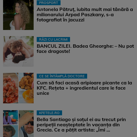
PROSPORT
Antonela Pătruț, iubita mult mai tânără a
milionarului Arpad Paszkany, s-a
fotografiat în jacuzzi
RÂZI CU LACRIMI
BANCUL ZILEI. Badea Gheorghe: – Nu pot
face dragoste!
CE SE ÎNTÂMPLĂ DOCTORE
Cum să faci acasă aripioare picante ca la
KFC. Rețeta + ingredientul care le face
unice
KFETELE.RO
Bella Santiago și soțul ei au trecut prin
peripeții neașteptate în vacanța din
Grecia. Ce a pățit artista: „Îmi ...