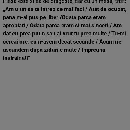
Piesa este si ea de dragoste, dar cu un mesaj trist:
„Am uitat sa te intreb ce mai faci / Atat de ocupat,
pana m-ai pus pe liber /Odata parca eram
apropiati / Odata parca eram si mai sinceri / Am
dat eu prea putin sau ai vrut tu prea multe / Tu-mi
cereai ore, eu n-avem decat secunde / Acum ne
ascundem dupa zidurile mute / Impreuna
instrainati”