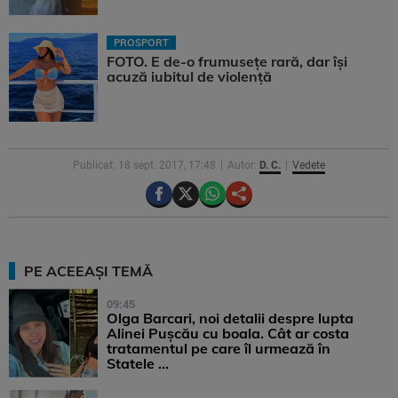
PROSPORT
FOTO. E de-o frumusețe rară, dar își
acuză iubitul de violență
Publicat: 18 sept. 2017, 17:48
Autor:
D. C.
Vedete
PE ACEEAȘI TEMĂ
09:45
Olga Barcari, noi detalii despre lupta
Alinei Pușcău cu boala. Cât ar costa
tratamentul pe care îl urmează în
Statele ...