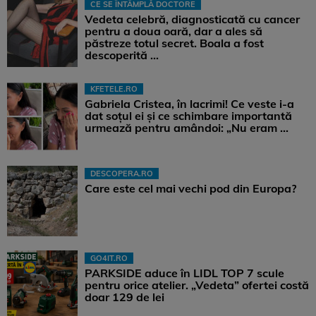
CE SE ÎNTÂMPLĂ DOCTORE
Vedeta celebră, diagnosticată cu cancer
pentru a doua oară, dar a ales să
păstreze totul secret. Boala a fost
descoperită ...
KFETELE.RO
Gabriela Cristea, în lacrimi! Ce veste i-a
dat soțul ei și ce schimbare importantă
urmează pentru amândoi: „Nu eram ...
DESCOPERA.RO
Care este cel mai vechi pod din Europa?
GO4IT.RO
PARKSIDE aduce în LIDL TOP 7 scule
pentru orice atelier. „Vedeta” ofertei costă
doar 129 de lei