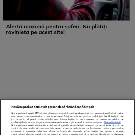
Alertă maximă pentru șoferi. Nu plătiți
rovinieta pe acest site!
Nouă ne pasă ca datele tale personale să rămână confidențiale
Noi și partenerii noștri
1019
stocăm și/sau accesăm informații pe dispozitivul dvs., precum identificatorii cookie
unici pentru prelucrarea datelor cu caracter personal. Puteți accepta sau gestiona preferințele dvs. făcând clic mai
jos, respectiv vă puteți opune utilizării unui interes legitim în orice moment pe pagina cu politica de
confidențialitate. Aceste alegeri vor fi raportate partenerilor noștri și nu vă vor afecta navigarea.
Mai multe detalii
Noi si partenerii nostri (retelele de socializare si agentiile de publicitate partenere, precum si furnizorii nostri de
servicii de date analitice) prelucram date pentru a permite website-ului sa functioneze, pentru a personaliza
continutul si anunturile publicitare afisate in functie de interesele si/sau profilul dvs., pentru a va oferi
functionalitati aferente retelelor de socializare si pentru a analiza traficul pe website. Beneficiati de drepturile