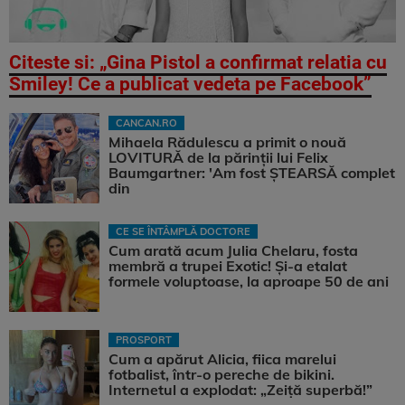
Citeste si: „Gina Pistol a confirmat relatia cu
Smiley! Ce a publicat vedeta pe Facebook”
CANCAN.RO
Mihaela Rădulescu a primit o nouă
LOVITURĂ de la părinții lui Felix
Baumgartner: 'Am fost ȘTEARSĂ complet
din
CE SE ÎNTÂMPLĂ DOCTORE
Cum arată acum Julia Chelaru, fosta
membră a trupei Exotic! Și-a etalat
formele voluptoase, la aproape 50 de ani
PROSPORT
Cum a apărut Alicia, fiica marelui
fotbalist, într-o pereche de bikini.
Internetul a explodat: „Zeiță superbă!”