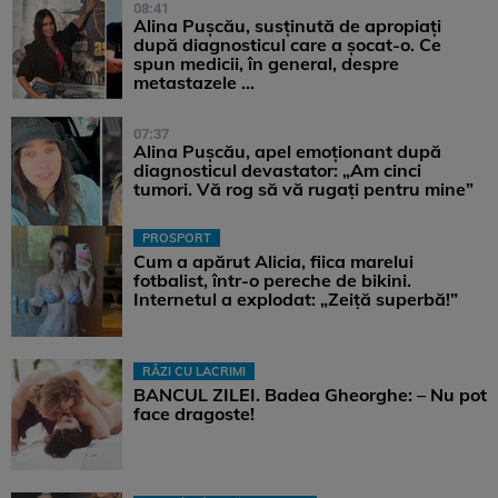
08:41
Alina Pușcău, susținută de apropiați
după diagnosticul care a șocat-o. Ce
spun medicii, în general, despre
metastazele ...
07:37
Alina Pușcău, apel emoționant după
diagnosticul devastator: „Am cinci
tumori. Vă rog să vă rugați pentru mine”
PROSPORT
Cum a apărut Alicia, fiica marelui
fotbalist, într-o pereche de bikini.
Internetul a explodat: „Zeiță superbă!”
RÂZI CU LACRIMI
BANCUL ZILEI. Badea Gheorghe: – Nu pot
face dragoste!