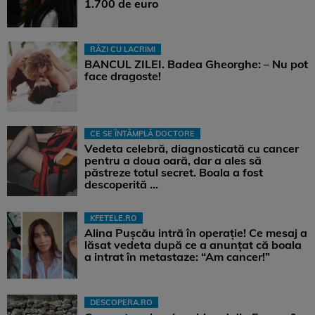
1.700 de euro
RÂZI CU LACRIMI
BANCUL ZILEI. Badea Gheorghe: – Nu pot
face dragoste!
CE SE ÎNTÂMPLĂ DOCTORE
Vedeta celebră, diagnosticată cu cancer
pentru a doua oară, dar a ales să
păstreze totul secret. Boala a fost
descoperită ...
KFETELE.RO
Alina Pușcău intră în operație! Ce mesaj a
lăsat vedeta după ce a anunțat că boala
a intrat în metastaze: “Am cancer!”
DESCOPERA.RO