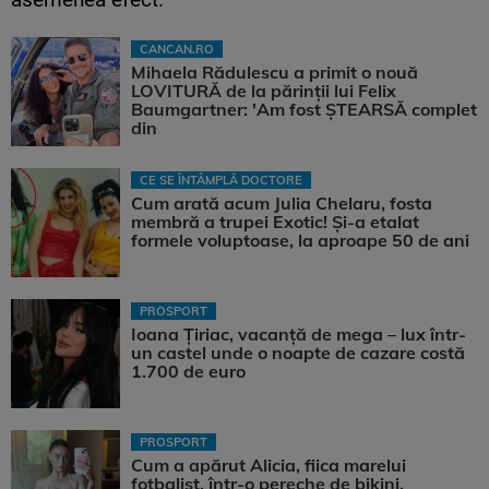
CANCAN.RO
Mihaela Rădulescu a primit o nouă
LOVITURĂ de la părinții lui Felix
Baumgartner: 'Am fost ȘTEARSĂ complet
din
CE SE ÎNTÂMPLĂ DOCTORE
Cum arată acum Julia Chelaru, fosta
membră a trupei Exotic! Și-a etalat
formele voluptoase, la aproape 50 de ani
PROSPORT
Ioana Țiriac, vacanță de mega – lux într-
un castel unde o noapte de cazare costă
1.700 de euro
PROSPORT
Cum a apărut Alicia, fiica marelui
fotbalist, într-o pereche de bikini.