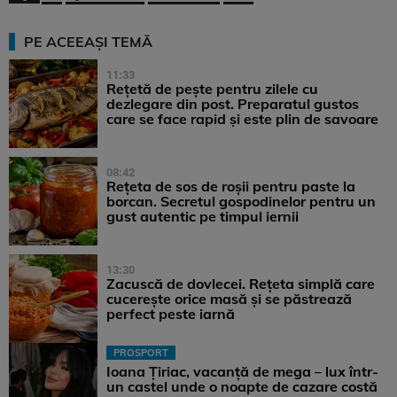
PE ACEEAȘI TEMĂ
11:33
Rețetă de pește pentru zilele cu
dezlegare din post. Preparatul gustos
care se face rapid și este plin de savoare
08:42
Rețeta de sos de roșii pentru paste la
borcan. Secretul gospodinelor pentru un
gust autentic pe timpul iernii
13:30
Zacuscă de dovlecei. Rețeta simplă care
cucerește orice masă și se păstrează
perfect peste iarnă
PROSPORT
Ioana Țiriac, vacanță de mega – lux într-
un castel unde o noapte de cazare costă