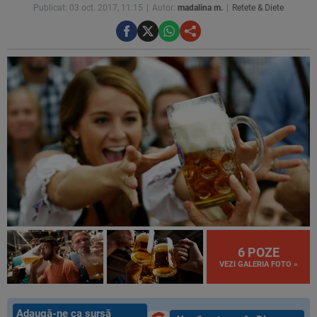
Publicat: 03 oct. 2017, 11:15
Autor:
madalina m.
Retete & Diete
6 POZE
VEZI GALERIA FOTO »
Adaugă-ne ca sursă