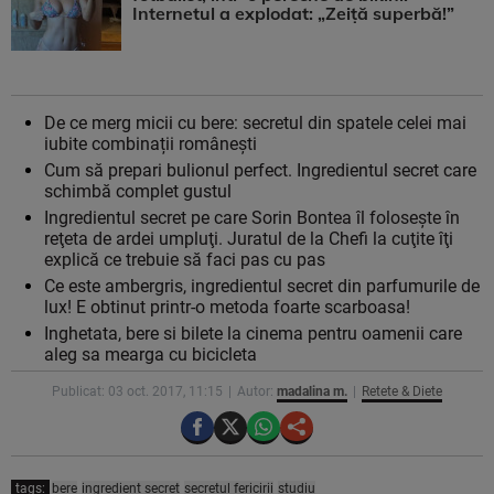
Internetul a explodat: „Zeiță superbă!”
De ce merg micii cu bere: secretul din spatele celei mai
iubite combinații românești
Cum să prepari bulionul perfect. Ingredientul secret care
schimbă complet gustul
Ingredientul secret pe care Sorin Bontea îl foloseşte în
reţeta de ardei umpluţi. Juratul de la Chefi la cuţite îţi
explică ce trebuie să faci pas cu pas
Ce este ambergris, ingredientul secret din parfumurile de
lux! E obtinut printr-o metoda foarte scarboasa!
Inghetata, bere si bilete la cinema pentru oamenii care
aleg sa mearga cu bicicleta
Publicat: 03 oct. 2017, 11:15
Autor:
madalina m.
Retete & Diete
tags:
bere
ingredient secret
secretul fericirii
studiu