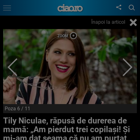
Înapoi la articol
Poza
6
/ 11
Tily Niculae, răpusă de durerea de
mamă: „Am pierdut trei copilași! Și
mi-am dat seama că nu am purtat