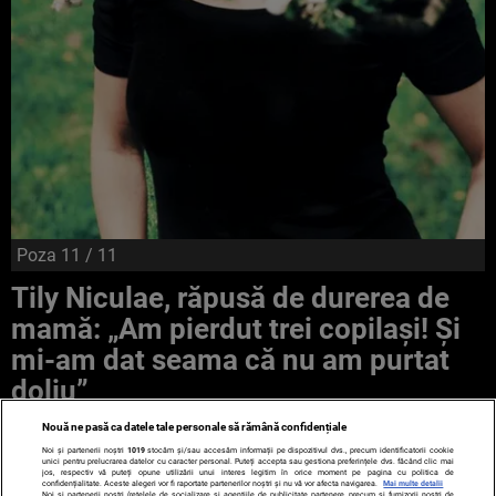
Poza
11
/ 11
Tily Niculae, răpusă de durerea de
mamă: „Am pierdut trei copilași! Și
mi-am dat seama că nu am purtat
doliu”
Nouă ne pasă ca datele tale personale să rămână confidențiale
Noi și partenerii noștri
1019
stocăm și/sau accesăm informații pe dispozitivul dvs., precum identificatorii cookie
unici pentru prelucrarea datelor cu caracter personal. Puteți accepta sau gestiona preferințele dvs. făcând clic mai
jos, respectiv vă puteți opune utilizării unui interes legitim în orice moment pe pagina cu politica de
confidențialitate. Aceste alegeri vor fi raportate partenerilor noștri și nu vă vor afecta navigarea.
Mai multe detalii
Noi si partenerii nostri (retelele de socializare si agentiile de publicitate partenere, precum si furnizorii nostri de