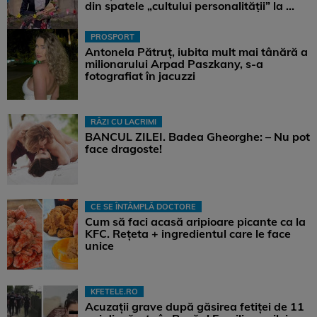
din spatele „cultului personalității” la ...
PROSPORT
Antonela Pătruț, iubita mult mai tânără a
milionarului Arpad Paszkany, s-a
fotografiat în jacuzzi
RÂZI CU LACRIMI
BANCUL ZILEI. Badea Gheorghe: – Nu pot
face dragoste!
CE SE ÎNTÂMPLĂ DOCTORE
Cum să faci acasă aripioare picante ca la
KFC. Rețeta + ingredientul care le face
unice
KFETELE.RO
Acuzații grave după găsirea fetiței de 11