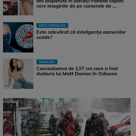
ani dispărute în Bacău! Familia copilei
cere imaginile de pe camerele de ...
DESCOPERA.RO
Este adevărat că inteligența oamenilor
scade?
GO4IT.RO
Cascadoarea de 137 cm care a fost
dublura lui Matt Damon în Odiseea