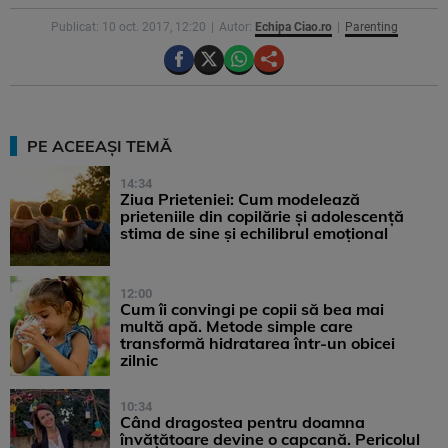
Publicat: 10 oct. 2017, 12:20
Autor:
Echipa Ciao.ro
Parenting
PE ACEEAȘI TEMĂ
14:34
Ziua Prieteniei: Cum modelează
prieteniile din copilărie și adolescență
stima de sine și echilibrul emoțional
12:00
Cum îi convingi pe copii să bea mai
multă apă. Metode simple care
transformă hidratarea într-un obicei
zilnic
10:34
Când dragostea pentru doamna
învățătoare devine o capcană. Pericolul