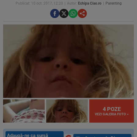
Publicat: 10 oct. 2017, 12:20
Autor:
Echipa Ciao.ro
Parenting
4 POZE
VEZI GALERIA FOTO »
Adaugă-ne ca sursă