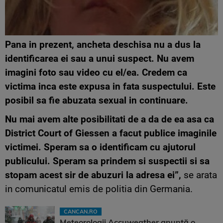
Pana in prezent, ancheta deschisa nu a dus la
identificarea ei sau a unui suspect.
Nu avem
imagini foto sau video cu el/ea. Credem ca
victima inca este expusa in fata suspectului. Este
posibil sa fie abuzata sexual in continuare.
Nu mai avem alte posibilitati de a da de ea asa ca
District Court of Giessen a facut publice imaginile
victimei. Speram sa o identificam cu ajutorul
publicului. Speram sa prindem si suspectii si sa
stopam acest sir de abuzuri la adresa ei”,
se arata
in comunicatul emis de politia din Germania.
CANCAN.RO
Meteorologii Accuweather anunță o