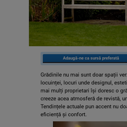
Adaugă-ne ca sursă preferată
Grădinile nu mai sunt doar spații ver
locuinței, locuri unde designul, este
mai mulți proprietari își doresc o gr
creeze acea atmosferă de revistă, un
Tendințele actuale pun accent nu doa
eficiență și confort.