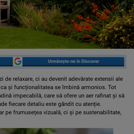
Urmărește-ne în Discover
zi de relaxare, ci au devenit adevărate extensii ale
tica și funcționalitatea se îmbină armonios. Tot
ădină impecabilă, care să ofere un aer rafinat și să
de fiecare detaliu este gândit cu atenție.
r pe frumusețea vizuală, ci și pe sustenabilitate,