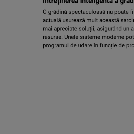
Întreținerea inteligentă a gră
O grădină spectaculoasă nu poate fi
actuală ușurează mult această sarcin
mai apreciate soluții, asigurând un a
resurse. Unele sisteme moderne pot f
programul de udare în funcție de p