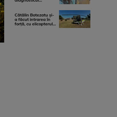
diagnosticul
devastator: „Am
cinci tumori. Vă rog
...
Cătălin Botezatu și-
a făcut intrarea în
forță, cu elicopterul,
la Young Island
Festival ...