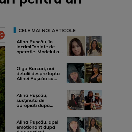
CELE MAI NOI ARTICOLE
Alina Pușcău, în
lacrimi înainte de
operație. Modelul a
anunțat că suferă de
cancer ...
Olga Barcari, noi
detalii despre lupta
Alinei Pușcău cu
boala. Cât ar costa
tratamentul ...
Alina Pușcău,
susținută de
apropiați după
diagnosticul care a
șocat-o. Ce spun
medicii, ...
Alina Pușcău, apel
emoționant după