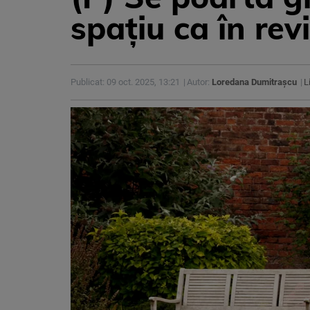
spațiu ca în rev
Publicat: 09 oct. 2025, 13:21
Autor:
Loredana Dumitrașcu
L