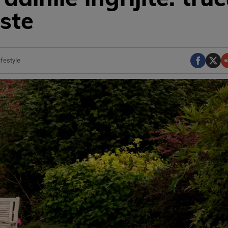
iste
ifestyle