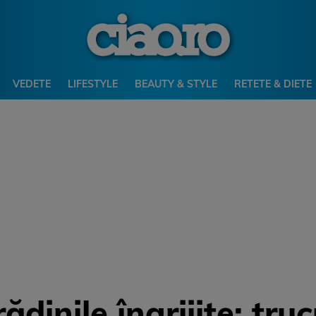
VEDETE
LIFESTYLE
BEAUTY & STYLE
RETETE & DIETE
ădinile îngrijite: tru