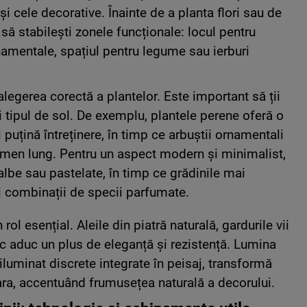
și cele decorative. Înainte de a planta flori sau de
să stabilești zonele funcționale: locul pentru
rnamentale, spațiul pentru legume sau ierburi
legerea corectă a plantelor. Este important să ții
i tipul de sol. De exemplu, plantele perene oferă o
puțină întreținere, în timp ce arbuștii ornamentali
rmen lung. Pentru un aspect modern și minimalist,
albe sau pastelate, în timp ce grădinile mai
 combinații de specii parfumate.
ol esențial. Aleile din piatră naturală, gardurile vii
c aduc un plus de eleganță și rezistență. Lumina
iluminat discrete integrate în peisaj, transformă
seara, accentuând frumusețea naturală a decorului.