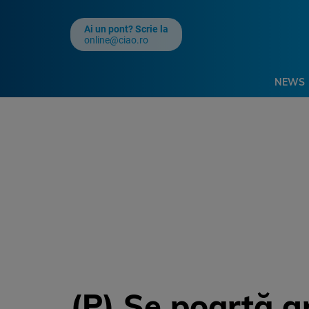
Ai un pont? Scrie la
online@ciao.ro
NEWS
(P) Se poartă gr