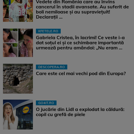
Vedete din România care au învins
cancerul în stadii avansate. Au suferit de
boli nemiloase şi au supravieţuit!
Declarații ...
KFETELE.RO
Gabriela Cristea, în lacrimi! Ce veste i-a
dat soțul ei și ce schimbare importantă
urmează pentru amândoi: „Nu eram ...
DESCOPERA.RO
Care este cel mai vechi pod din Europa?
GO4IT.RO
O jucărie din Lidl a explodat la căldură:
copil cu grefă de piele