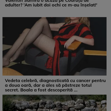
Valentin Sanfira o acuză pe Codruța de
adulter? 'Am iubit doi ochi ce m-au înșelat!'
Vedeta celebră, diagnosticată cu cancer pentru
a doua oară, dar a ales să păstreze totul
secret. Boala a fost descoperită ...