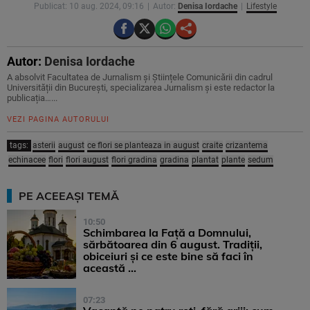
Publicat: 10 aug. 2024, 09:16
Autor:
Denisa Iordache
Lifestyle
Autor:
Denisa Iordache
A absolvit Facultatea de Jurnalism și Științele Comunicării din cadrul
Universității din București, specializarea Jurnalism și este redactor la
publicația…...
VEZI PAGINA AUTORULUI
tags:
asterii
august
ce flori se planteaza in august
craite
crizantema
echinacee
flori
flori august
flori gradina
gradina
plantat
plante
sedum
PE ACEEAȘI TEMĂ
10:50
Schimbarea la Față a Domnului,
sărbătoarea din 6 august. Tradiții,
obiceiuri și ce este bine să faci în
această ...
07:23