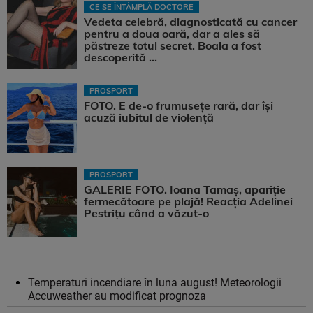
CE SE ÎNTÂMPLĂ DOCTORE
Vedeta celebră, diagnosticată cu cancer
pentru a doua oară, dar a ales să
păstreze totul secret. Boala a fost
descoperită ...
PROSPORT
FOTO. E de-o frumusețe rară, dar își
acuză iubitul de violență
PROSPORT
GALERIE FOTO. Ioana Tamaş, apariție
fermecătoare pe plajă! Reacția Adelinei
Pestrițu când a văzut-o
Temperaturi incendiare în luna august! Meteorologii
Accuweather au modificat prognoza