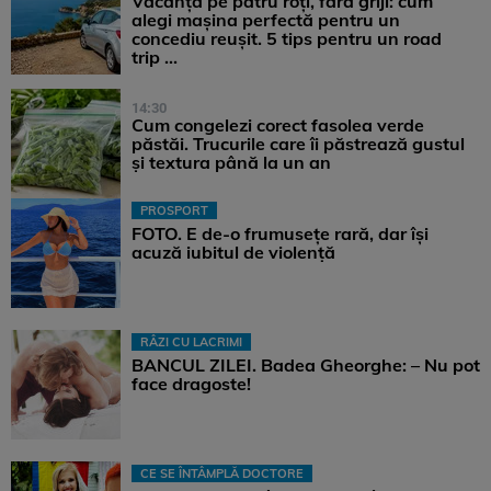
Vacanță pe patru roți, fără griji: cum
alegi mașina perfectă pentru un
concediu reușit. 5 tips pentru un road
trip ...
14:30
Cum congelezi corect fasolea verde
păstăi. Trucurile care îi păstrează gustul
și textura până la un an
PROSPORT
FOTO. E de-o frumusețe rară, dar își
acuză iubitul de violență
RÂZI CU LACRIMI
BANCUL ZILEI. Badea Gheorghe: – Nu pot
face dragoste!
CE SE ÎNTÂMPLĂ DOCTORE