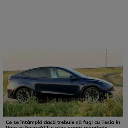
Ce se întâmplă dacă trebuie să fugi cu Tesla în
timp ce încarcă? Un atac armat reaprinde