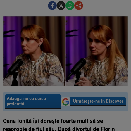
Adaugă-ne ca sursă
Urmărește-ne în Discover
preferată
Oana Ioniță îşi doreşte foarte mult să se
reapropie de fiul său. După divorţul de Florin