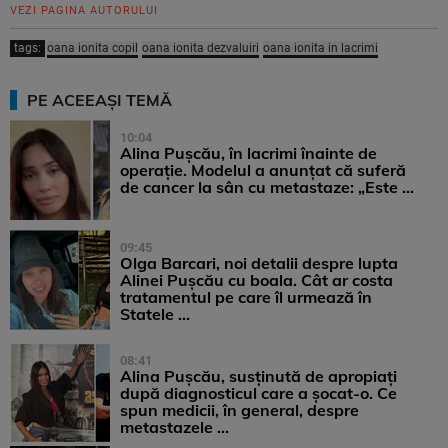
VEZI PAGINA AUTORULUI
tags:
oana ionita copil
oana ionita dezvaluiri
oana ionita in lacrimi
PE ACEEAȘI TEMĂ
10:04
Alina Pușcău, în lacrimi înainte de
operație. Modelul a anunțat că suferă
de cancer la sân cu metastaze: „Este ...
09:45
Olga Barcari, noi detalii despre lupta
Alinei Pușcău cu boala. Cât ar costa
tratamentul pe care îl urmează în
Statele ...
08:41
Alina Pușcău, susținută de apropiați
după diagnosticul care a șocat-o. Ce
spun medicii, în general, despre
metastazele ...