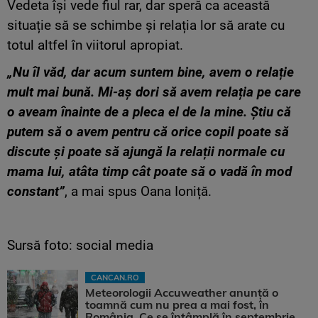
Vedeta își vede fiul rar, dar speră ca această
situație să se schimbe și relația lor să arate cu
totul altfel în viitorul apropiat.
„Nu îl văd, dar acum suntem bine, avem o relație
mult mai bună. Mi-aș dori să avem relația pe care
o aveam înainte de a pleca el de la mine. Știu că
putem să o avem pentru că orice copil poate să
discute și poate să ajungă la relații normale cu
mama lui, atâta timp cât poate să o vadă în mod
constant”
, a mai spus Oana Ioniță.
Sursă foto: social media
CANCAN.RO
Meteorologii Accuweather anunță o
toamnă cum nu prea a mai fost, în
România. Ce se întâmplă în septembrie,