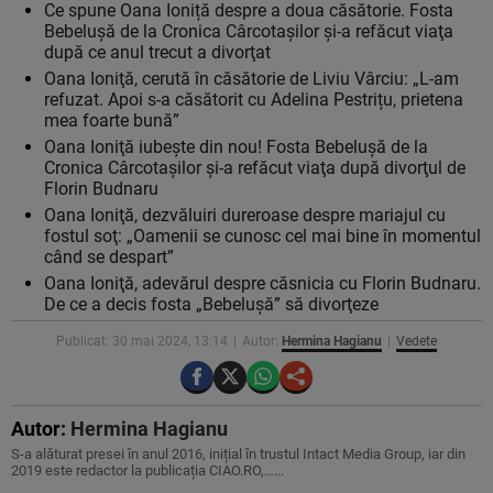
Ce spune Oana Ioniță despre a doua căsătorie. Fosta
Bebelușă de la Cronica Cârcotașilor şi-a refăcut viaţa
după ce anul trecut a divorţat
Oana Ioniţă, cerută în căsătorie de Liviu Vârciu: „L-am
refuzat. Apoi s-a căsătorit cu Adelina Pestrițu, prietena
mea foarte bună”
Oana Ioniţă iubeşte din nou! Fosta Bebeluşă de la
Cronica Cârcotaşilor şi-a refăcut viaţa după divorţul de
Florin Budnaru
Oana Ioniţă, dezvăluiri dureroase despre mariajul cu
fostul soţ: „Oamenii se cunosc cel mai bine în momentul
când se despart”
Oana Ioniţă, adevărul despre căsnicia cu Florin Budnaru.
De ce a decis fosta „Bebeluşă” să divorţeze
Publicat: 30 mai 2024, 13:14
Autor:
Hermina Hagianu
Vedete
Autor:
Hermina Hagianu
S-a alăturat presei în anul 2016, inițial în trustul Intact Media Group, iar din
2019 este redactor la publicația CIAO.RO,…...