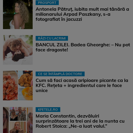
PROSPORT
Antonela Pătruț, iubita mult mai tânără a
milionarului Arpad Paszkany, s-a
fotografiat în jacuzzi
RÂZI CU LACRIMI
BANCUL ZILEI. Badea Gheorghe: – Nu pot
face dragoste!
CE SE ÎNTÂMPLĂ DOCTORE
Cum să faci acasă aripioare picante ca la
KFC. Rețeta + ingredientul care le face
unice
KFETELE.RO
Maria Constantin, dezvăluiri
surprinzătoare la trei ani de la nunta cu
Robert Stoica: „Ne-a luat valul.”