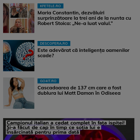
KFETELE.RO
Maria Constantin, dezvăluiri
surprinzătoare la trei ani de la nunta cu
Robert Stoica: „Ne-a luat valul.”
DESCOPERA.RO
Este adevărat că inteligența oamenilor
scade?
GO4IT.RO
Cascadoarea de 137 cm care a fost
dublura lui Matt Damon în Odiseea