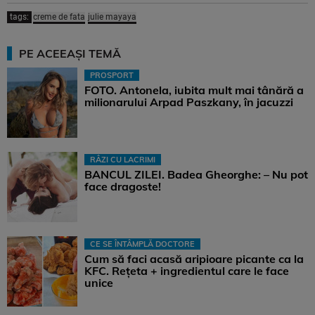
tags:
creme de fata
julie mayaya
PE ACEEAȘI TEMĂ
PROSPORT
FOTO. Antonela, iubita mult mai tânără a
milionarului Arpad Paszkany, în jacuzzi
RÂZI CU LACRIMI
BANCUL ZILEI. Badea Gheorghe: – Nu pot
face dragoste!
CE SE ÎNTÂMPLĂ DOCTORE
Cum să faci acasă aripioare picante ca la
KFC. Rețeta + ingredientul care le face
unice