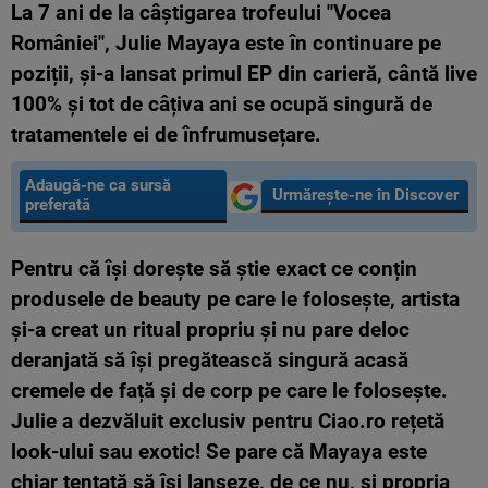
La 7 ani de la câștigarea trofeului "Vocea
României", Julie Mayaya este în continuare pe
poziții, și-a lansat primul EP din carieră, cântă live
100% și tot de câțiva ani se ocupă singură de
tratamentele ei de înfrumusețare.
Adaugă-ne ca sursă
Urmărește-ne în Discover
preferată
Pentru că își dorește să știe exact ce conțin
produsele de beauty pe care le folosește, artista
și-a creat un ritual propriu și nu pare deloc
deranjată să își pregătească singură acasă
cremele de față și de corp pe care le folosește.
Julie a dezvăluit exclusiv pentru Ciao.ro rețetă
look-ului sau exotic! Se pare că Mayaya este
chiar tentată să își lanseze, de ce nu, și propria