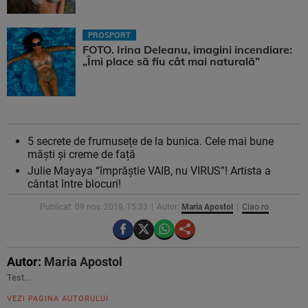
PROSPORT
FOTO. Irina Deleanu, imagini incendiare:
„Îmi place să fiu cât mai naturală”
5 secrete de frumusețe de la bunica. Cele mai bune
măști și creme de față
Julie Mayaya “împrăștie VAIB, nu VIRUS”! Artista a
cântat între blocuri!
Publicat: 09 nov. 2019, 15:33
Autor:
Maria Apostol
Ciao.ro
Autor:
Maria Apostol
Test...
VEZI PAGINA AUTORULUI