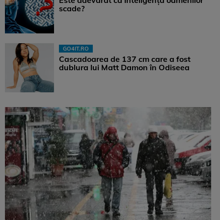
Este adevărat că inteligența oamenilor
scade?
GO4IT.RO
Cascadoarea de 137 cm care a fost
dublura lui Matt Damon în Odiseea