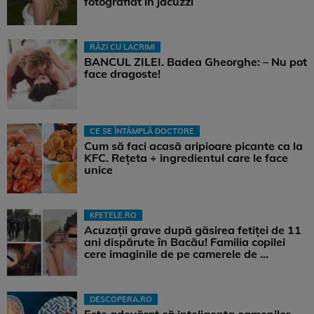
fotografiat în jacuzzi
RÂZI CU LACRIMI
BANCUL ZILEI. Badea Gheorghe: – Nu pot
face dragoste!
CE SE ÎNTÂMPLĂ DOCTORE
Cum să faci acasă aripioare picante ca la
KFC. Rețeta + ingredientul care le face
unice
KFETELE.RO
Acuzații grave după găsirea fetiței de 11
ani dispărute în Bacău! Familia copilei
cere imaginile de pe camerele de ...
DESCOPERA.RO