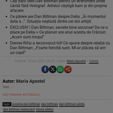
Câți bani cere Dan Bittman pentru un eveniment unde
cântă fără Holograf. Artistul câştigă bani şi din propria
afacere
Ce părere are Dan Bittman despre Delia: „În momentul
ăsta e…”. Situația neștiută dintre cei doi artiști
EXCLUSIV | Dan Bittman, secrete bine ascunse! De ce o
place pe Delia + Ce planuri are anul acesta de Crăciun:
„Acum sunt moșul”
Denise Rifai a recunoscut tot! Ce spune despre relația cu
Dan Bittman: „Foarte fericită sunt. Mi-ar plăcea să am
un copil”
Publicat: 10 nov. 2021, 09:55
Autor:
Maria Apostol
Vedete
Autor:
Maria Apostol
Test...
VEZI PAGINA AUTORULUI
tags:
cucerire dan bittman
dan bittman
dan bittman iubita
dan bittman restaurant
liliana stefan