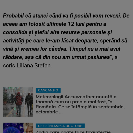
Probabil că atunci când va fi posibil vom reveni. De
aceea am folosit ultimele 12 luni pentru a
consolida și șlefui alte resurse personale și
activități pe care le-am lăsat deoparte, sperând să
vină și vremea lor cândva. Timpul nu a mai avut
răbdare, așa că din nou am urmat pasiunea
”, a
scris Liliana Ștefan.
CANCAN.RO
Meteorologii Accuweather anunță o
toamnă cum nu prea a mai fost, în
România. Ce se întâmplă în septembrie,
octombrie ...
CE SE ÎNTÂMPLĂ DOCTORE
Zodia care poate face toxiinfecție