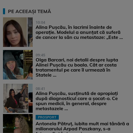
PE ACEEAȘI TEMĂ
10:04
Alina Pușcău, în lacrimi înainte de
operație. Modelul a anunțat că suferă
de cancer la sân cu metastaze: „Este ...
09:45
Olga Barcari, noi detalii despre lupta
Alinei Pușcău cu boala. Cât ar costa
tratamentul pe care îl urmează în
Statele ...
08:41
Alina Pușcău, susținută de apropiați
după diagnosticul care a șocat-o. Ce
spun medicii, în general, despre
metastazele ...
PROSPORT
Antonela Pătruț, iubita mult mai tânără a
milionarului Arpad Paszkany, s-a