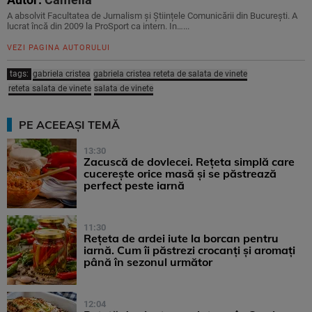
A absolvit Facultatea de Jurnalism și Științele Comunicării din București. A
lucrat încă din 2009 la ProSport ca intern. In…...
VEZI PAGINA AUTORULUI
tags:
gabriela cristea
gabriela cristea reteta de salata de vinete
reteta salata de vinete
salata de vinete
PE ACEEAȘI TEMĂ
13:30
Zacuscă de dovlecei. Rețeta simplă care
cucerește orice masă și se păstrează
perfect peste iarnă
11:30
Rețeta de ardei iute la borcan pentru
iarnă. Cum îi păstrezi crocanți și aromați
până în sezonul următor
12:04