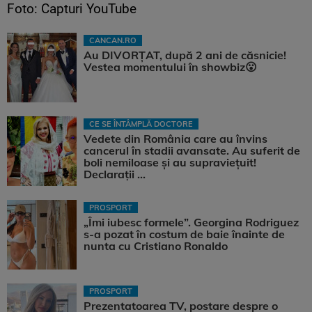
Foto: Capturi YouTube
CANCAN.RO
Au DIVORȚAT, după 2 ani de căsnicie!
Vestea momentului în showbiz😮
CE SE ÎNTÂMPLĂ DOCTORE
Vedete din România care au învins
cancerul în stadii avansate. Au suferit de
boli nemiloase şi au supravieţuit!
Declarații ...
PROSPORT
„Îmi iubesc formele”. Georgina Rodriguez
s-a pozat în costum de baie înainte de
nunta cu Cristiano Ronaldo
PROSPORT
Prezentatoarea TV, postare despre o