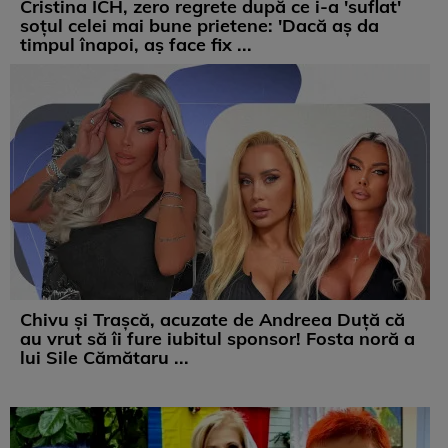
Cristina ICH, zero regrete după ce i-a 'suflat'
soțul celei mai bune prietene: 'Dacă aș da
timpul înapoi, aș face fix ...
Chivu și Trașcă, acuzate de Andreea Duță că
au vrut să îi fure iubitul sponsor! Fosta noră a
lui Sile Cămătaru ...