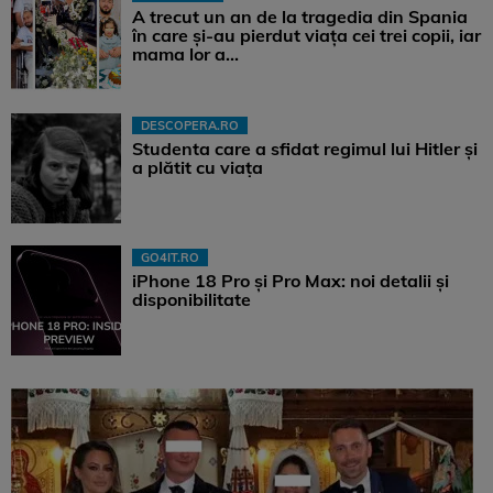
A trecut un an de la tragedia din Spania
în care și-au pierdut viața cei trei copii, iar
mama lor a…
DESCOPERA.RO
Studenta care a sfidat regimul lui Hitler și
a plătit cu viața
GO4IT.RO
iPhone 18 Pro și Pro Max: noi detalii și
disponibilitate