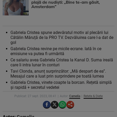
plajă de nudiști: „Bine te-am găsit,
Amsterdam”
Gabriela Cristea spune adevăratul motiv al plecării lui
Cătălin Măruță de la PRO TV. Dezvăluirea care l-a dat de
gol
Gabriela Cristea revine pe micile ecrane. Iată în ce
emisiune va putea fi urmărită
Ce salariu avea Gabriela Cristea la Kanal D. Suma ireală
care îi intra lunar în conturi
Tavi Clonda, anunț surprinzător: „Mă despart de ea”.
Mesajul care a luat prin surprindere pe toată lumea
Gabriela Cristea, vinete coapte la borcan. Rețetă simplă
și rapidă + secretul vedetei
Publicat: 27 sept. 2023, 08:41
Autor:
Camelia
Retete & Diete
Autor:
Camelia