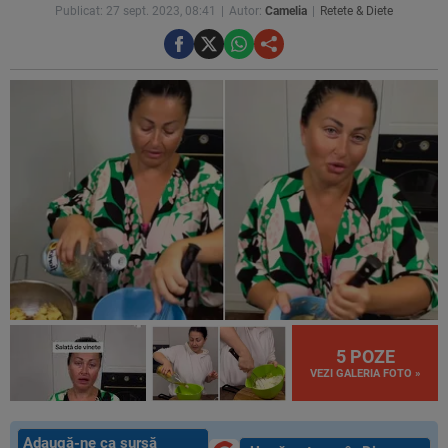
Publicat: 27 sept. 2023, 08:41
Autor:
Camelia
Retete & Diete
5 POZE
VEZI GALERIA FOTO »
Adaugă-ne ca sursă