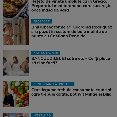
Rețetă de vinete umplute ca în Grecia.
Preparatul mediteranean care cucerește
orice masă de vară
PROSPORT
„Îmi iubesc formele”. Georgina Rodriguez
s-a pozat în costum de baie înainte de
nunta cu Cristiano Ronaldo
RÂZI CU LACRIMI
BANCUL ZILEI. El către ea: – Ce îți place
să ți se facă?
CE SE ÎNTÂMPLĂ DOCTORE
Care legume trebuie consumate crude și
care trebuie gătite, potrivit Mihaelei Bilic
KFETELE.RO