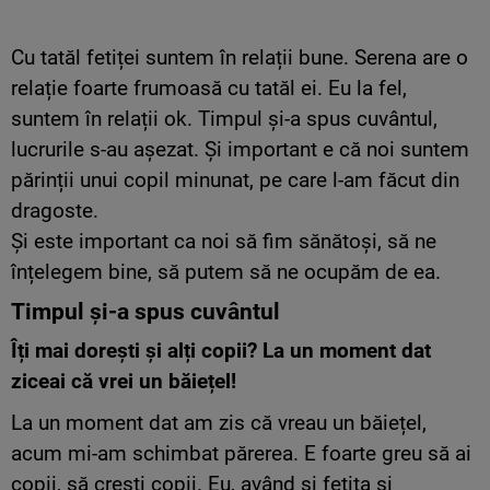
Cu tatăl fetiței suntem în relații bune. Serena are o
relație foarte frumoasă cu tatăl ei. Eu la fel,
suntem în relații ok. Timpul și-a spus cuvântul,
lucrurile s-au așezat. Și important e că noi suntem
părinții unui copil minunat, pe care l-am făcut din
dragoste.
Și este important ca noi să fim sănătoși, să ne
înțelegem bine, să putem să ne ocupăm de ea.
Timpul și-a spus cuvântul
Îți mai dorești și alți copii? La un moment dat
ziceai că vrei un băiețel!
La un moment dat am zis că vreau un băiețel,
acum mi-am schimbat părerea. E foarte greu să ai
copii, să crești copii. Eu, având și fetița și