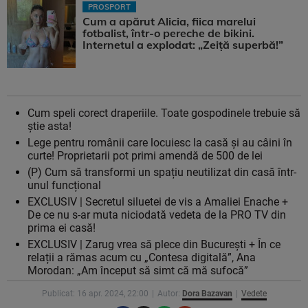
PROSPORT
Cum a apărut Alicia, fiica marelui
fotbalist, într-o pereche de bikini.
Internetul a explodat: „Zeiță superbă!”
Cum speli corect draperiile. Toate gospodinele trebuie să
știe asta!
Lege pentru românii care locuiesc la casă și au câini în
curte! Proprietarii pot primi amendă de 500 de lei
(P) Cum să transformi un spațiu neutilizat din casă într-
unul funcțional
EXCLUSIV | Secretul siluetei de vis a Amaliei Enache +
De ce nu s-ar muta niciodată vedeta de la PRO TV din
prima ei casă!
EXCLUSIV | Zarug vrea să plece din București + În ce
relații a rămas acum cu „Contesa digitală”, Ana
Morodan: „Am început să simt că mă sufocă”
Publicat: 16 apr. 2024, 22:00
Autor:
Dora Bazavan
Vedete