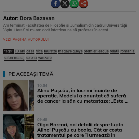
Autor:
Dora Bazavan
Am terminat Facultatea de Filosofie și Jurnalism din cadrul Universității
"Spiru Haret" și mi-am dorit întotdeauna să profesez în acest…...
VEZI PAGINA AUTORULUI
tags:
13 ani
casa
fiica
laurette
magaye gueye
premier league
relatii
romania
salon masaj
serena
vanzare
PE ACEEAȘI TEMĂ
10:04
Alina Pușcău, în lacrimi înainte de
operație. Modelul a anunțat că suferă
de cancer la sân cu metastaze: „Este ...
09:45
Olga Barcari, noi detalii despre lupta
Alinei Pușcău cu boala. Cât ar costa
tratamentul pe care îl urmează în