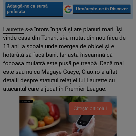
Adaugă-ne ca sursă
Urmărește-ne în Discover
preferată
Laurette
s-a întors în țară și are planuri mari. Își
vinde casa din Tunari, și-a mutat din nou fiica de
13 ani la școala unde mergea de obicei și e
hotărâtă să facă bani. Iar asta înseamnă că
focoasa mulatră este pusă pe treabă. Dacă mai
este sau nu cu Magaye Gueye, Ciao.ro a aflat
detalii despre statutul relației lui Laurette cu
atacantul care a jucat în Premier League.
Citește articolul