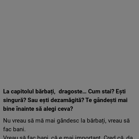
La capitolul bărbați, dragoste… Cum stai? Ești
singură? Sau ești dezamăgită? Te gândești mai
bine înainte să alegi ceva?
Nu vreau să mă mai gândesc la bărbați, vreau să
fac bani.
Vreau să fac bani, că e mai important. Cred că, da,