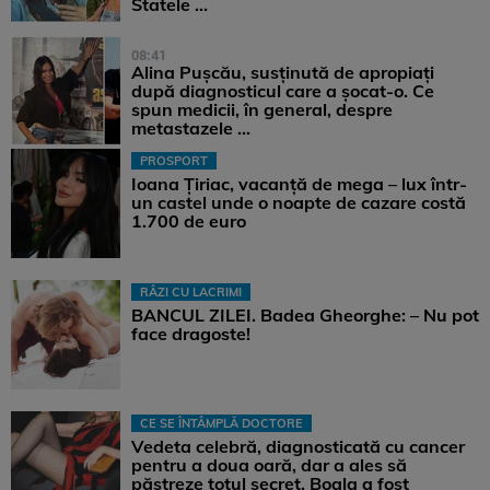
Statele ...
08:41
Alina Pușcău, susținută de apropiați
după diagnosticul care a șocat-o. Ce
spun medicii, în general, despre
metastazele ...
PROSPORT
Ioana Țiriac, vacanță de mega – lux într-
un castel unde o noapte de cazare costă
1.700 de euro
RÂZI CU LACRIMI
BANCUL ZILEI. Badea Gheorghe: – Nu pot
face dragoste!
CE SE ÎNTÂMPLĂ DOCTORE
Vedeta celebră, diagnosticată cu cancer
pentru a doua oară, dar a ales să
păstreze totul secret. Boala a fost