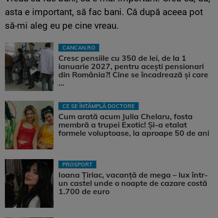
asta e important, să fac bani. Că după aceea pot
să-mi aleg eu pe cine vreau.
CANCAN.RO
Cresc pensiile cu 350 de lei, de la 1
ianuarie 2027, pentru acești pensionari
din România?! Cine se încadrează și care
...
CE SE ÎNTÂMPLĂ DOCTORE
Cum arată acum Julia Chelaru, fosta
membră a trupei Exotic! Și-a etalat
formele voluptoase, la aproape 50 de ani
PROSPORT
Ioana Țiriac, vacanță de mega – lux într-
un castel unde o noapte de cazare costă
1.700 de euro