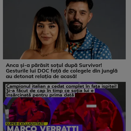
Anca și-a părăsit soțul după Survivor!
Gesturile lui DOC față de colegele din junglă
au detonat relația de acasă!