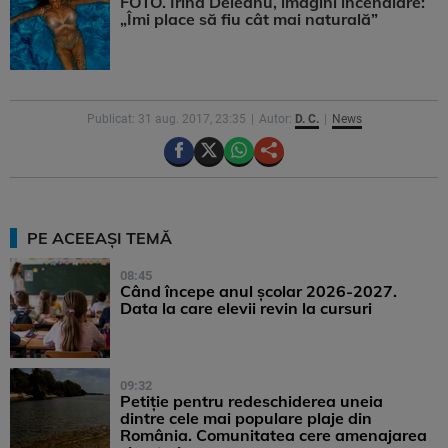
FOTO. Irina Deleanu, imagini incendiare:
„Îmi place să fiu cât mai naturală”
Publicat: 31 aug. 2017, 23:35
Autor:
D. C.
News
PE ACEEAȘI TEMĂ
08:45
Când începe anul școlar 2026-2027.
Data la care elevii revin la cursuri
09:32
Petiție pentru redeschiderea uneia
dintre cele mai populare plaje din
România. Comunitatea cere amenajarea