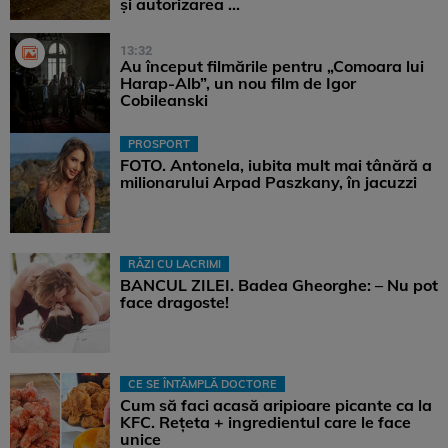
și autorizarea ...
13:32
Au început filmările pentru „Comoara lui
Harap-Alb”, un nou film de Igor
Cobileanski
PROSPORT
FOTO. Antonela, iubita mult mai tânără a
milionarului Arpad Paszkany, în jacuzzi
RÂZI CU LACRIMI
BANCUL ZILEI. Badea Gheorghe: – Nu pot
face dragoste!
CE SE ÎNTÂMPLĂ DOCTORE
Cum să faci acasă aripioare picante ca la
KFC. Rețeta + ingredientul care le face
unice