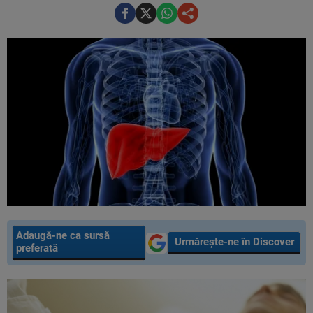
Adaugă-ne ca sursă
Urmărește-ne în Discover
preferată