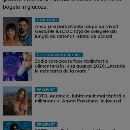
bogate in glucoza.
CANCAN.RO
Anca și-a părăsit soțul după Survivor!
Gesturile lui DOC față de colegele din
junglă au detonat relația de acasă!
CE SE ÎNTÂMPLĂ DOCTORE
Zodia care poate face toxiinfecție
alimentară în luna august 2026: „Atenție
le mâncarea de la mare!”
PROSPORT
FOTO. Antonela, iubita mult mai tânără a
milionarului Arpad Paszkany, în jacuzzi
PROSPORT