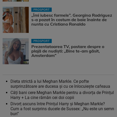
PROSPORT
„Îmi iubesc formele”. Georgina Rodriguez
s-a pozat în costum de baie înainte de
nunta cu Cristiano Ronaldo
PROSPORT
Prezentatoarea TV, postare despre o
plajă de nudiști: „Bine te-am găsit,
Amsterdam”
Dieta strictă a lui Meghan Markle. Ce pofte
surprinzătoare are ducesa și cu ce înlocuiește cafeaua
Câți bani cere Meghan Markle pentru a divorța de Prințul
Harry + La cine rămân cei doi copii
Divorț ascuns între Prințul Harry și Meghan Markle?
Cum a fost surprins ducele de Sussex: „Nu este un semn
bun”