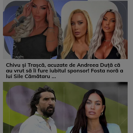
Chivu și Trașcă, acuzate de Andreea Duță că
au vrut să îi fure iubitul sponsor! Fosta noră a
lui Sile Cămătaru ...