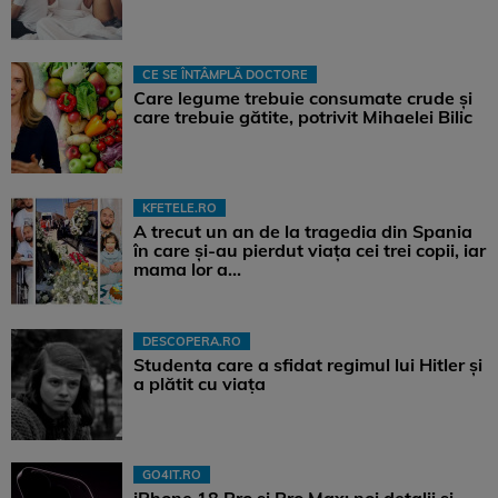
CE SE ÎNTÂMPLĂ DOCTORE
Care legume trebuie consumate crude și
care trebuie gătite, potrivit Mihaelei Bilic
KFETELE.RO
A trecut un an de la tragedia din Spania
în care și-au pierdut viața cei trei copii, iar
mama lor a…
DESCOPERA.RO
Studenta care a sfidat regimul lui Hitler și
a plătit cu viața
GO4IT.RO