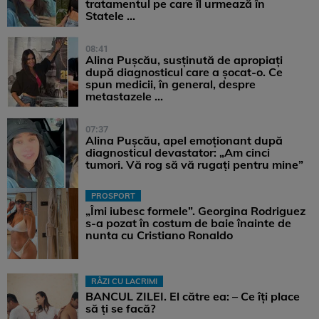
tratamentul pe care îl urmează în
Statele ...
08:41
Alina Pușcău, susținută de apropiați
după diagnosticul care a șocat-o. Ce
spun medicii, în general, despre
metastazele ...
07:37
Alina Pușcău, apel emoționant după
diagnosticul devastator: „Am cinci
tumori. Vă rog să vă rugați pentru mine”
PROSPORT
„Îmi iubesc formele”. Georgina Rodriguez
s-a pozat în costum de baie înainte de
nunta cu Cristiano Ronaldo
RÂZI CU LACRIMI
BANCUL ZILEI. El către ea: – Ce îți place
să ți se facă?