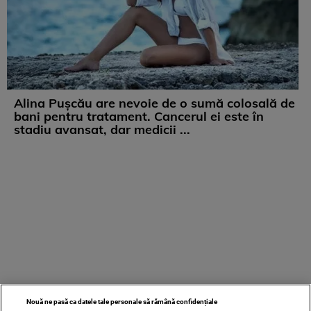
Alina Pușcău are nevoie de o sumă colosală de
bani pentru tratament. Cancerul ei este în
stadiu avansat, dar medicii ...
Nouă ne pasă ca datele tale personale să rămână confidențiale