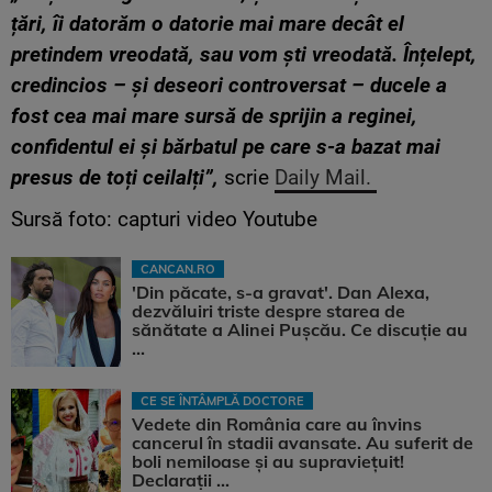
țări, îi datorăm o datorie mai mare decât el
pretindem vreodată, sau vom ști vreodată. Înțelept,
credincios – și deseori controversat – ducele a
fost cea mai mare sursă de sprijin a reginei,
confidentul ei și bărbatul pe care s-a bazat mai
presus de toți ceilalți”,
scrie
Daily Mail.
Sursă foto: capturi video Youtube
CANCAN.RO
'Din păcate, s-a gravat'. Dan Alexa,
dezvăluiri triste despre starea de
sănătate a Alinei Pușcău. Ce discuție au
...
CE SE ÎNTÂMPLĂ DOCTORE
Vedete din România care au învins
cancerul în stadii avansate. Au suferit de
boli nemiloase şi au supravieţuit!
Declarații ...