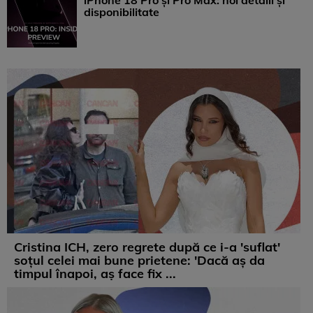
iPhone 18 Pro și Pro Max: noi detalii și
disponibilitate
Cristina ICH, zero regrete după ce i-a 'suflat'
soțul celei mai bune prietene: 'Dacă aș da
timpul înapoi, aș face fix ...