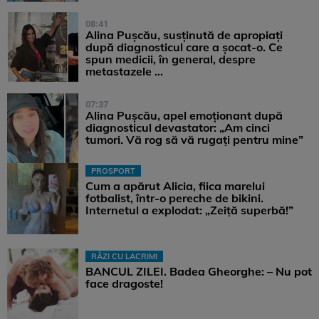
08:41
Alina Pușcău, susținută de apropiați
după diagnosticul care a șocat-o. Ce
spun medicii, în general, despre
metastazele ...
07:37
Alina Pușcău, apel emoționant după
diagnosticul devastator: „Am cinci
tumori. Vă rog să vă rugați pentru mine”
PROSPORT
Cum a apărut Alicia, fiica marelui
fotbalist, într-o pereche de bikini.
Internetul a explodat: „Zeiță superbă!”
RÂZI CU LACRIMI
BANCUL ZILEI. Badea Gheorghe: – Nu pot
face dragoste!