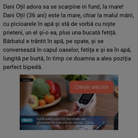
Dani Oțil adora sa se scarpine in fund, la mare!
Dani Oțil (36 ani) este la mare, chiar la malul mării,
cu picioarele în apă și stă de vorbă cu niște
prieteni, un el și-o ea, plus una bucată fetiță.
Bărbatul e trântit în apă, pe spate, și se
conversează în capul oaselor, fetița e și ea în apă,
lungită pe burtă, în timp ce doamna a ales poziția
perfect bipedă.
Citește articolul