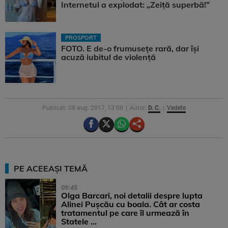
Internetul a explodat: „Zeiță superbă!”
PROSPORT
FOTO. E de-o frumusețe rară, dar își
acuză iubitul de violență
Publicat: 08 aug. 2017, 13:08
Autor:
D. C.
Vedete
PE ACEEAȘI TEMĂ
09:45
Olga Barcari, noi detalii despre lupta
Alinei Pușcău cu boala. Cât ar costa
tratamentul pe care îl urmează în
Statele ...