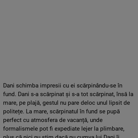
Dani schimba impresii cu ei scărpinându-se în
fund. Dani s-a scărpinat și s-a tot scărpinat, însă la
mare, pe plajă, gestul nu pare deloc unul lipsit de
politețe. La mare, scărpinatul în fund se pupă
perfect cu atmosfera de vacanță, unde
formalismele pot fi expediate lejer la plimbare,
plus că nici nu știm dacă nu cumva lui Dani îi