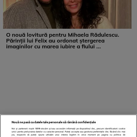
O nouă lovitură pentru Mihaela Rădulescu.
Părinții lui Felix au ordonat ștergerea
imaginilor cu marea iubire a fiului ...
Nouă ne pasă ca datele tale personale să rămână confidențiale
Noi și partenerii noștri
1019
stocăm și/sau accesăm informații pe dispozitivul dvs., precum identificatorii cookie
unici pentru prelucrarea datelor cu caracter personal. Puteți accepta sau gestiona preferințele dvs. făcând clic mai
jos, respectiv vă puteți opune utilizării unui interes legitim în orice moment pe pagina cu politica de