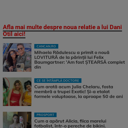
Afla mai multe despre noua relatie a lui Dani
Otil aici!
CANCAN.RO
Mihaela Rădulescu a primit o nouă
LOVITURĂ de la părinții lui Felix
Baumgartner: 'Am fost ȘTEARSĂ complet
din
CE SE ÎNTÂMPLĂ DOCTORE
Cum arată acum Julia Chelaru, fosta
membră a trupei Exotic! Și-a etalat
formele voluptoase, la aproape 50 de ani
PROSPORT
Cum a apărut Alicia, fiica marelui
fotbalist, într-o pereche de bikini.