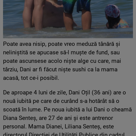
Poate avea nisip, poate vreo meduză tânără și
neliniștită se apucase să-l muște de fund, sau
poate ascunsese acolo niște alge cu care, mai
târziu, Dani ar fi făcut niște sushi ca la mama
acasă, tot ce-i posibil.
De aproape 4 luni de zile, Dani Oțil (36 ani) are o
nouă iubită pe care de curând s-a hotărât să o
scoată în lume. Pe noua iubită a lui Dani o cheamă
Diana Senteș, are 27 de ani și este antrenor
personal. Mama Dianei, Liliana Senteș, este
directorul Direcției de Utilități Publice din cadrul