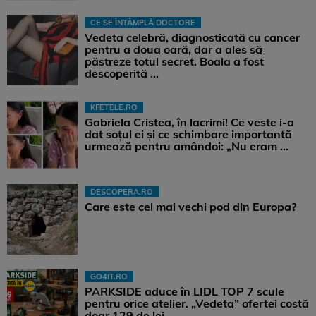
CE SE ÎNTÂMPLĂ DOCTORE
Vedeta celebră, diagnosticată cu cancer
pentru a doua oară, dar a ales să
păstreze totul secret. Boala a fost
descoperită ...
KFETELE.RO
Gabriela Cristea, în lacrimi! Ce veste i-a
dat soțul ei și ce schimbare importantă
urmează pentru amândoi: „Nu eram ...
DESCOPERA.RO
Care este cel mai vechi pod din Europa?
GO4IT.RO
PARKSIDE aduce în LIDL TOP 7 scule
pentru orice atelier. „Vedeta” ofertei costă
doar 129 de lei