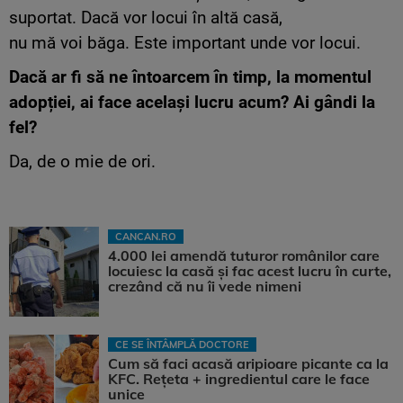
suportat. Dacă vor locui în altă casă,
nu mă voi băga. Este important unde vor locui.
Dacă ar fi să ne întoarcem în timp, la momentul
adopției, ai face același lucru acum? Ai gândi la
fel?
Da, de o mie de ori.
CANCAN.RO
4.000 lei amendă tuturor românilor care
locuiesc la casă și fac acest lucru în curte,
crezând că nu îi vede nimeni
CE SE ÎNTÂMPLĂ DOCTORE
Cum să faci acasă aripioare picante ca la
KFC. Rețeta + ingredientul care le face
unice