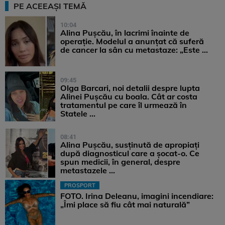
PE ACEEAȘI TEMĂ
10:04
Alina Pușcău, în lacrimi înainte de
operație. Modelul a anunțat că suferă
de cancer la sân cu metastaze: „Este ...
09:45
Olga Barcari, noi detalii despre lupta
Alinei Pușcău cu boala. Cât ar costa
tratamentul pe care îl urmează în
Statele ...
08:41
Alina Pușcău, susținută de apropiați
după diagnosticul care a șocat-o. Ce
spun medicii, în general, despre
metastazele ...
PROSPORT
FOTO. Irina Deleanu, imagini incendiare:
„Îmi place să fiu cât mai naturală”