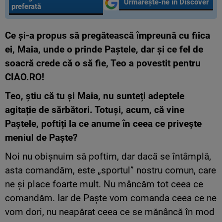
Urmărește-ne în Discover
preferată
Ce și-a propus să pregătească împreună cu fiica
ei, Maia, unde o prinde Paștele, dar și ce fel de
soacră crede că o să fie, Teo a povestit pentru
CIAO.RO!
Teo, știu că tu și Maia, nu sunteți adeptele
agitație de sărbători. Totuși, acum, că vine
Paștele, poftiți la ce anume în ceea ce privește
meniul de Paște?
Noi nu obișnuim să poftim, dar dacă se întâmplă,
asta comandăm, este „sportul” nostru comun, care
ne și place foarte mult. Nu mâncăm tot ceea ce
comandăm. Iar de Paște vom comanda ceea ce ne
vom dori, nu neapărat ceea ce se mănâncă în mod