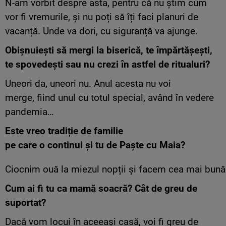
N-am vorbit despre asta, pentru că nu știm cum
vor fi vremurile, și nu poți să îți faci planuri de
vacanță. Unde va dori, cu siguranță va ajunge.
Obișnuiești
să mergi la biserică, te împărtășești,
te spovedești sau nu crezi în astfel de ritualuri?
Uneori da, uneori nu. Anul acesta nu voi
merge, fiind unul cu totul special, având în vedere
pandemia…
Este vreo tradiție de familie
pe care o continui și tu de Paște cu Maia?
Ciocnim ouă la miezul nopții și facem cea mai bună 
Cum ai fi tu ca mamă soacră? Cât de greu de
suportat?
Dacă vom locui în aceeași casă, voi fi greu de