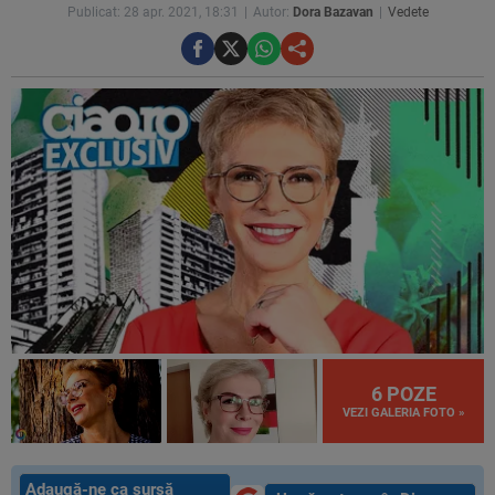
Publicat: 28 apr. 2021, 18:31
Autor:
Dora Bazavan
Vedete
6 POZE
VEZI GALERIA FOTO »
Adaugă-ne ca sursă