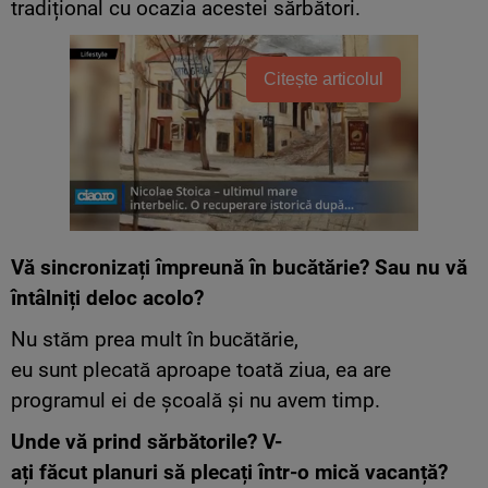
tradițional cu ocazia acestei sărbători.
Citește articolul
Vă
sincronizați împreună în bucătărie? Sau nu vă
întâlniți deloc acolo?
Nu stăm prea mult în bucătărie,
eu sunt plecată aproape toată ziua, ea are
programul ei de școală și nu avem timp.
Unde vă prind sărbătorile? V-
ați făcut planuri să plecați într-o mică vacanță?