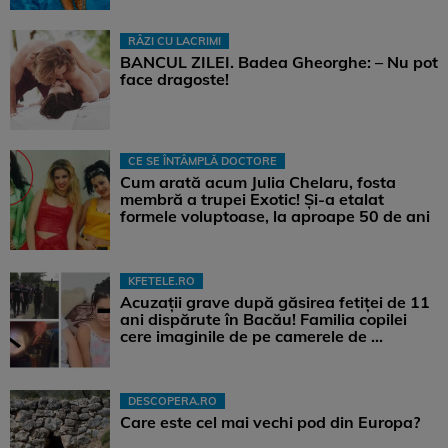
RÂZI CU LACRIMI
BANCUL ZILEI. Badea Gheorghe: – Nu pot
face dragoste!
CE SE ÎNTÂMPLĂ DOCTORE
Cum arată acum Julia Chelaru, fosta
membră a trupei Exotic! Și-a etalat
formele voluptoase, la aproape 50 de ani
KFETELE.RO
Acuzații grave după găsirea fetiței de 11
ani dispărute în Bacău! Familia copilei
cere imaginile de pe camerele de ...
DESCOPERA.RO
Care este cel mai vechi pod din Europa?