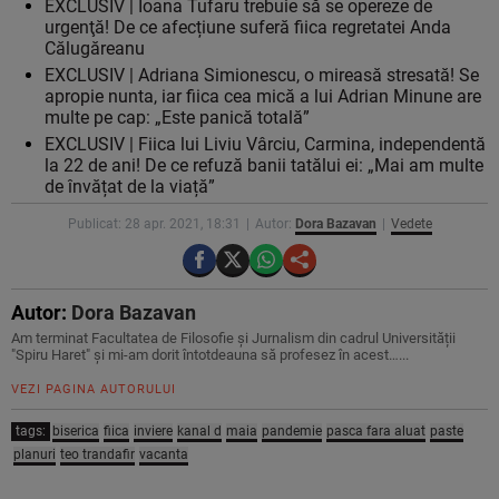
EXCLUSIV | Ioana Tufaru trebuie să se opereze de
urgenţă! De ce afecțiune suferă fiica regretatei Anda
Călugăreanu
EXCLUSIV | Adriana Simionescu, o mireasă stresată! Se
apropie nunta, iar fiica cea mică a lui Adrian Minune are
multe pe cap: „Este panică totală”
EXCLUSIV | Fiica lui Liviu Vârciu, Carmina, independentă
la 22 de ani! De ce refuză banii tatălui ei: „Mai am multe
de învățat de la viață”
Publicat: 28 apr. 2021, 18:31
Autor:
Dora Bazavan
Vedete
Autor:
Dora Bazavan
Am terminat Facultatea de Filosofie și Jurnalism din cadrul Universității
"Spiru Haret" și mi-am dorit întotdeauna să profesez în acest…...
VEZI PAGINA AUTORULUI
tags:
biserica
fiica
inviere
kanal d
maia
pandemie
pasca fara aluat
paste
planuri
teo trandafir
vacanta