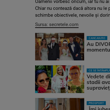
Oamenii vorbesc oricum, iar tu nu ai 
Chiar nu contează dacă altora nu le 
schimbe obiectivele, nevoile și dorin
Sursa: secretele.com
CANCAN.RO
Au DIVOR
momentul
CE SE ÎNTÂMP
Vedete di
stadii av
supravieţu
PROSPORT
„Îmi iube