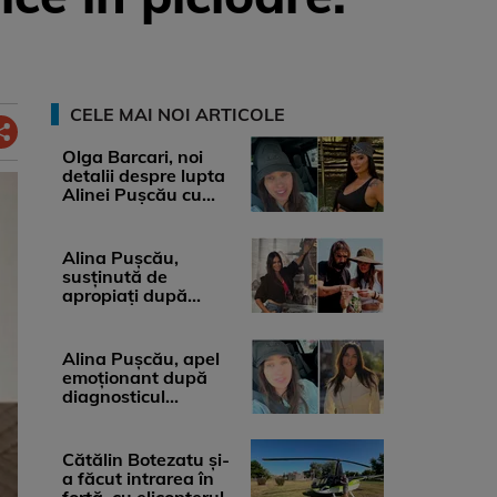
CELE MAI NOI ARTICOLE
Olga Barcari, noi
detalii despre lupta
Alinei Pușcău cu
boala. Cât ar costa
tratamentul ...
Alina Pușcău,
susținută de
apropiați după
diagnosticul care a
șocat-o. Ce spun
medicii, ...
Alina Pușcău, apel
emoționant după
diagnosticul
devastator: „Am
cinci tumori. Vă rog
...
Cătălin Botezatu și-
a făcut intrarea în