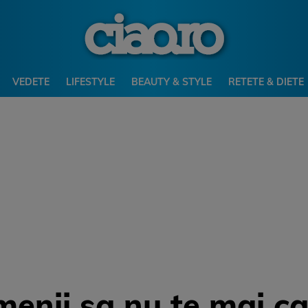
VEDETE
LIFESTYLE
BEAUTY & STYLE
RETETE & DIETE
enii sa nu te mai cal