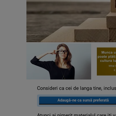
Consideri ca cei de langa tine, inclus
Adaugă-ne ca sursă preferată
Atunci ai nimerit materialul care iti 