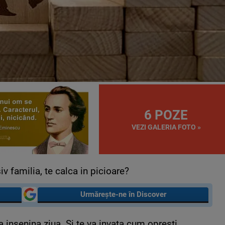
6 POZE
VEZI GALERIA FOTO »
iv familia, te calca in picioare?
Urmărește-ne în Discover
va insenina ziua. Si te va invata cum opresti