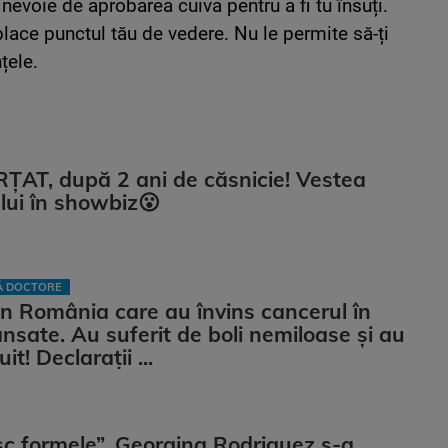
nevoie de aprobarea cuiva pentru a fi tu însuți.
place punctul tău de vedere. Nu le permite să-ți
țele.
ȚAT, după 2 ani de căsnicie! Vestea
ui în showbiz😮
LĂ DOCTORE
n România care au învins cancerul în
ansate. Au suferit de boli nemiloase şi au
it! Declarații ...
sc formele”. Georgina Rodriguez s-a