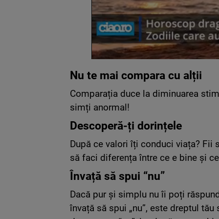
Nu te mai compara cu alții
Comparația duce la diminuarea stimei
simți anormal!
Descoperă-ți dorințele
După ce valori îți conduci viața? Fii 
să faci diferența între ce e bine și ce
Învață să spui “nu”
Dacă pur și simplu nu îi poți răspund
învață să spui „nu”, este dreptul tău