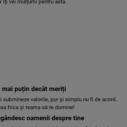
 îți vei mulțumi pentru asta.
 mai puțin decât meriți
i submineze valorile, pur și simplu nu fi de acord.
 lăsa frica și teama să te domine!
ce gândesc oamenii despre tine