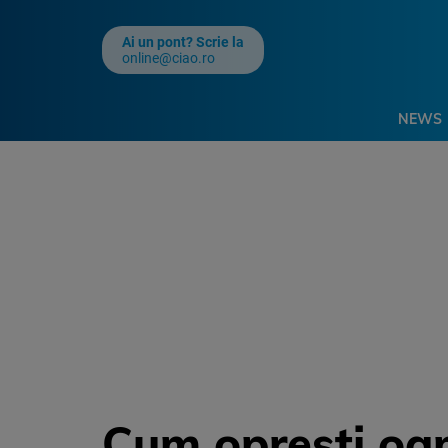
Ai un pont? Scrie la
online@ciao.ro
NEWS
Cum opresti oam