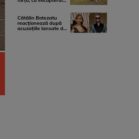
forță, cu elicopterul,
la Young Island
Festival ...
Cătălin Botezatu
reacționează după
acuzațiile lansate de
Eli Lăslean: „Brandul
există ...