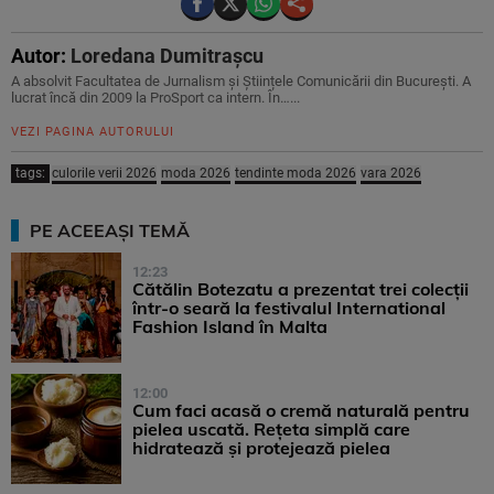
Autor:
Loredana Dumitrașcu
A absolvit Facultatea de Jurnalism și Științele Comunicării din București. A
lucrat încă din 2009 la ProSport ca intern. În…...
VEZI PAGINA AUTORULUI
tags:
culorile verii 2026
moda 2026
tendinte moda 2026
vara 2026
PE ACEEAȘI TEMĂ
12:23
Cătălin Botezatu a prezentat trei colecții
într-o seară la festivalul International
Fashion Island în Malta
12:00
Cum faci acasă o cremă naturală pentru
pielea uscată. Rețeta simplă care
hidratează și protejează pielea