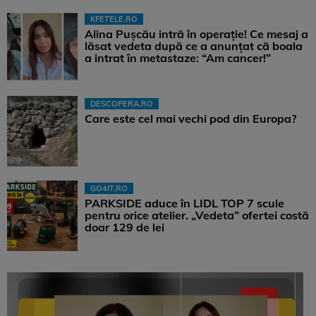
KFETELE.RO
Alina Pușcău intră în operație! Ce mesaj a
lăsat vedeta după ce a anunțat că boala
a intrat în metastaze: “Am cancer!”
DESCOPERA.RO
Care este cel mai vechi pod din Europa?
GO4IT.RO
PARKSIDE aduce în LIDL TOP 7 scule
pentru orice atelier. „Vedeta” ofertei costă
doar 129 de lei