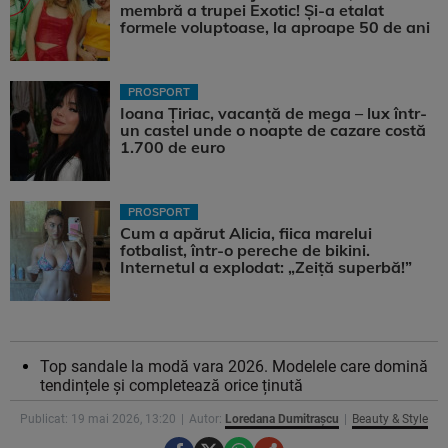
membră a trupei Exotic! Și-a etalat
formele voluptoase, la aproape 50 de ani
PROSPORT
Ioana Țiriac, vacanță de mega – lux într-
un castel unde o noapte de cazare costă
1.700 de euro
PROSPORT
Cum a apărut Alicia, fiica marelui
fotbalist, într-o pereche de bikini.
Internetul a explodat: „Zeiță superbă!”
Top sandale la modă vara 2026. Modelele care domină
tendințele și completează orice ținută
Publicat: 19 mai 2026, 13:20
Autor:
Loredana Dumitrașcu
Beauty & Style