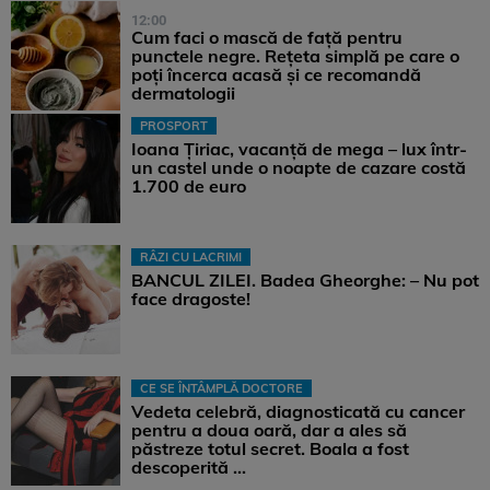
12:00
Cum faci o mască de față pentru
punctele negre. Rețeta simplă pe care o
poți încerca acasă și ce recomandă
dermatologii
PROSPORT
Ioana Țiriac, vacanță de mega – lux într-
un castel unde o noapte de cazare costă
1.700 de euro
RÂZI CU LACRIMI
BANCUL ZILEI. Badea Gheorghe: – Nu pot
face dragoste!
CE SE ÎNTÂMPLĂ DOCTORE
Vedeta celebră, diagnosticată cu cancer
pentru a doua oară, dar a ales să
păstreze totul secret. Boala a fost
descoperită ...