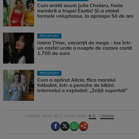
Cum arată acum Julia Chelaru, fosta
membră a trupei Exotic! Și-a etalat
formele voluptoase, la aproape 50 de ani
PROSPORT
Ioana Țiriac, vacanță de mega – lux într-
un castel unde o noapte de cazare costă
1.700 de euro
PROSPORT
Cum a apărut Alicia, fiica marelui
fotbalist, într-o pereche de bikini.
Internetul a explodat: „Zeiță superbă!”
Publicat: 15 oct. 2017, 13:29
Autor:
D. C.
Lifestyle