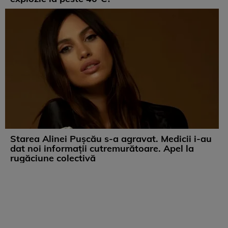
Starea Alinei Pușcău s-a agravat. Medicii i-au
dat noi informații cutremurătoare. Apel la
rugăciune colectivă