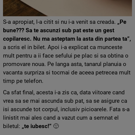
S-a apropiat, l-a citit si nu i-a venit sa creada.
„Pe
bune??? Sa te ascunzi sub pat este un gest
copilaresc. Nu ma asteptam la asta din partea ta”,
a scris el in bilet. Apoi i-a explicat ca munceste
mult pentru a ii face sefului pe plac si sa obtina o
promovare noua. Pe langa asta, tanarul planuia o
vacanta surpriza si tocmai de aceea petrecea mult
timp pe telefon.
Ca sfat final, acesta i-a zis ca, data viitoare cand
vrea sa se mai ascunda sub pat, sa se asigure ca
isi ascunde tot corpul, inclusiv picioarele. Fata s-a
linistit mai ales cand a vazut cum a semnat el
biletul:
„te iubesc!”
🙂