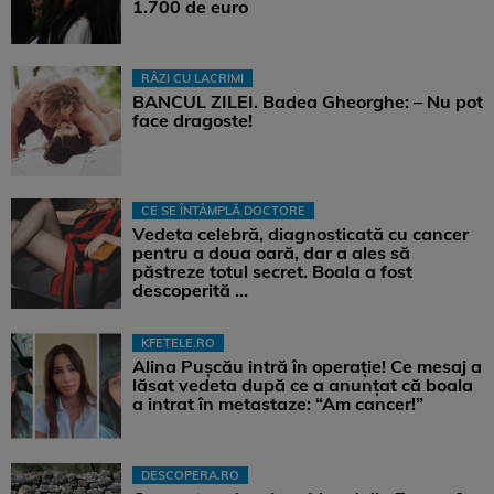
1.700 de euro
RÂZI CU LACRIMI
BANCUL ZILEI. Badea Gheorghe: – Nu pot
face dragoste!
CE SE ÎNTÂMPLĂ DOCTORE
Vedeta celebră, diagnosticată cu cancer
pentru a doua oară, dar a ales să
păstreze totul secret. Boala a fost
descoperită ...
KFETELE.RO
Alina Pușcău intră în operație! Ce mesaj a
lăsat vedeta după ce a anunțat că boala
a intrat în metastaze: “Am cancer!”
DESCOPERA.RO