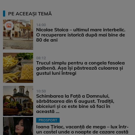
PE ACEEAȘI TEMĂ
14:00
Nicolae Stoica – ultimul mare interbelic.
O recuperare istorică după mai bine de
80 de ani
08:12
Trucul simplu pentru a congela fasolea
galbenă. Așa își păstrează culoarea și
gustul luni întregi
10:50
Schimbarea la Față a Domnului,
sărbătoarea din 6 august. Tradiții,
obiceiuri și ce este bine să faci în
această ...
PROSPORT
Ioana Țiriac, vacanță de mega – lux într-
un castel unde o noapte de cazare costă