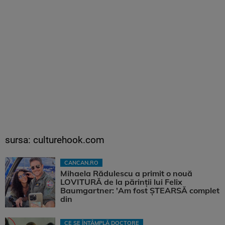
sursa: culturehook.com
CANCAN.RO
Mihaela Rădulescu a primit o nouă
LOVITURĂ de la părinții lui Felix
Baumgartner: 'Am fost ȘTEARSĂ complet
din
CE SE ÎNTÂMPLĂ DOCTORE