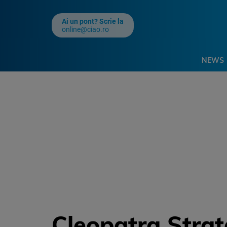
Ai un pont? Scrie la
online@ciao.ro
NEWS
Cleopatra Stra