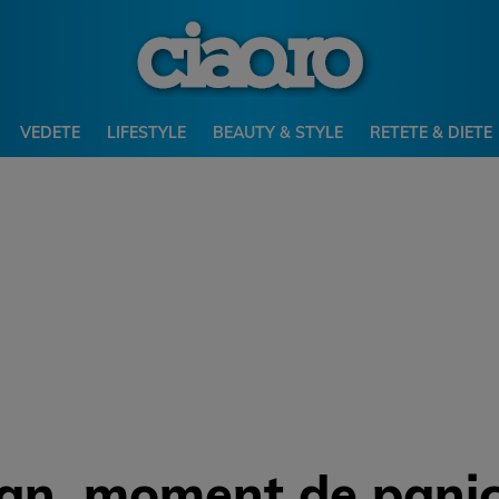
VEDETE
LIFESTYLE
BEAUTY & STYLE
RETETE & DIETE
tan, moment de panic