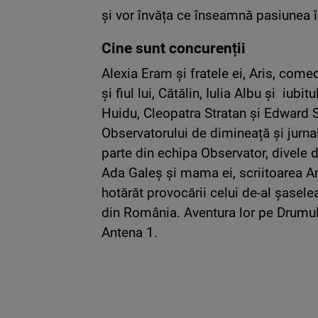
și vor învăța ce înseamnă pasiunea î
Cine sunt concurenții
Alexia Eram și fratele ei, Aris, com
și fiul lui, Cătălin, Iulia Albu și iubi
Huidu, Cleopatra Stratan și Edward 
Observatorului de dimineață și jurn
parte din echipa Observator, divele d
Ada Galeș și mama ei, scriitoarea A
hotărăt provocării celui de-al șasel
din România. Aventura lor pe Drumul
Antena 1.