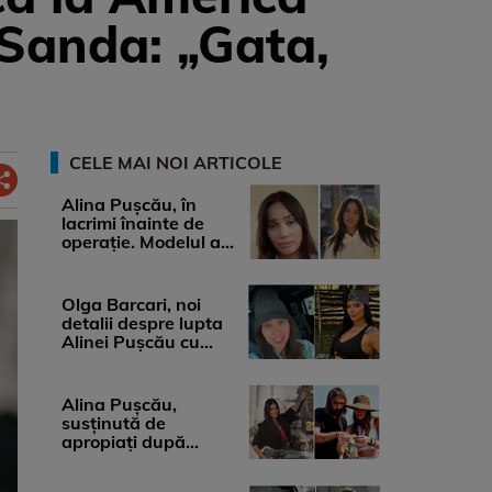
 Sanda: „Gata,
CELE MAI NOI ARTICOLE
Alina Pușcău, în
lacrimi înainte de
operație. Modelul a
anunțat că suferă de
cancer ...
Olga Barcari, noi
detalii despre lupta
Alinei Pușcău cu
boala. Cât ar costa
tratamentul ...
Alina Pușcău,
susținută de
apropiați după
diagnosticul care a
șocat-o. Ce spun