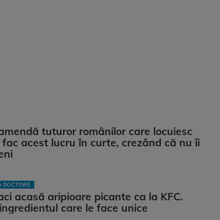
 amendă tuturor românilor care locuiesc
 fac acest lucru în curte, crezând că nu îi
eni
LĂ DOCTORE
ci acasă aripioare picante ca la KFC.
ingredientul care le face unice