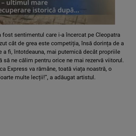
 a fost sentimentul care i-a încercat pe Cleopatra
ut cât de grea este competiția, însă dorința de a
a fi, întotdeauna, mai puternică decât propriile
ă să ne călim pentru orice ne mai rezervă viitorul.
rica Express va rămâne, toată viața noastră, o
arte multe lecții!’’, a adăugat artistul.