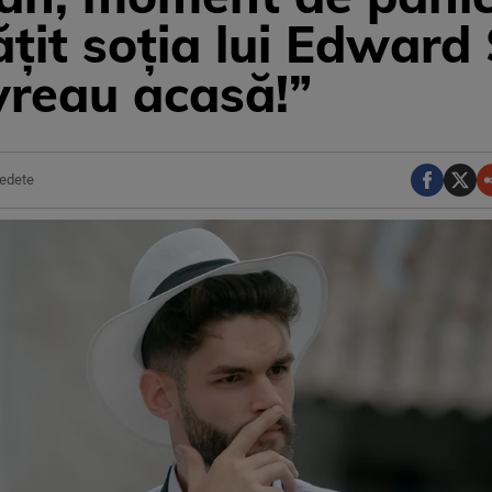
ățit soția lui Edward
vreau acasă!”
edete