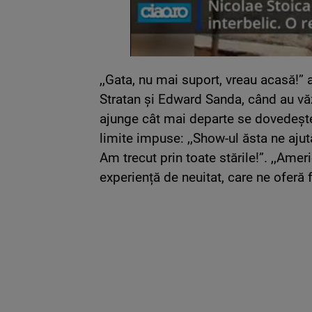
,,Gata, nu mai suport, vreau acasă!’’
Stratan și Edward Sanda, când au văz
ajunge cât mai departe se dovedește 
limite impuse: ,,Show-ul ăsta ne ajut
Am trecut prin toate stările!”. ,,Ame
experiență de neuitat, care ne oferă fo