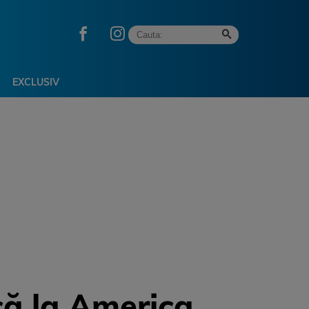
EXCLUSIV
ă la America