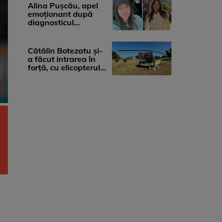
medicii, ...
Alina Pușcău, apel
emoționant după
diagnosticul
devastator: „Am
cinci tumori. Vă rog
...
Cătălin Botezatu și-
a făcut intrarea în
forță, cu elicopterul,
la Young Island
Festival ...