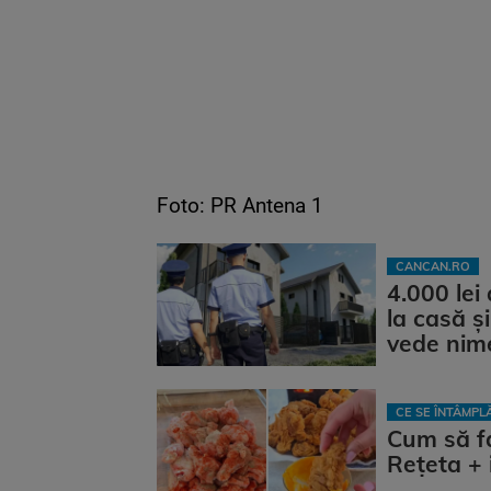
Foto: PR Antena 1
CANCAN.RO
4.000 lei
la casă și
vede nim
CE SE ÎNTÂMP
Cum să fa
Rețeta + 