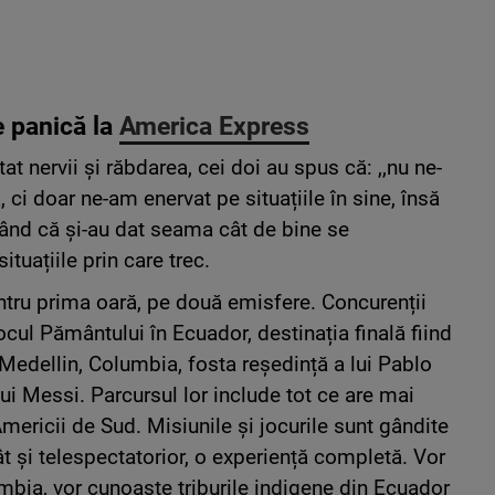
 panică la
America Express
t nervii și răbdarea, cei doi au spus că: ,,nu ne-
 ci doar ne-am enervat pe situațiile în sine, însă
scând că și-au dat seama cât de bine se
tuațiile prin care trec.
ntru prima oară, pe două emisfere. Concurenții
cul Pământului în Ecuador, destinația finală fiind
Medellin, Columbia, fosta reședință a lui Pablo
lui Messi. Parcursul lor include tot ce are mai
mericii de Sud. Misiunile și jocurile sunt gândite
 cât și telespectatorior, o experiență completă. Vor
mbia, vor cunoaște triburile indigene din Ecuador