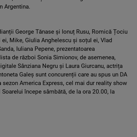
n Argentina.
edianții George Tănase și Ionuț Rusu, Romică Țociu
tul ei, Mike, Giulia Anghelescu și soțul ei, Vlad
Sanda, Iuliana Pepene, prezentatoarea
alista de război Sonia Simionov, de asemenea,
igitale Sânziana Negru și Laura Giurcanu, actrița
ntoneta Galeș sunt concurenții care au spus un DA
ea sezon America Express, cel mai dur reality show
 Soarelui începe sâmbătă, de la ora 20.00, la