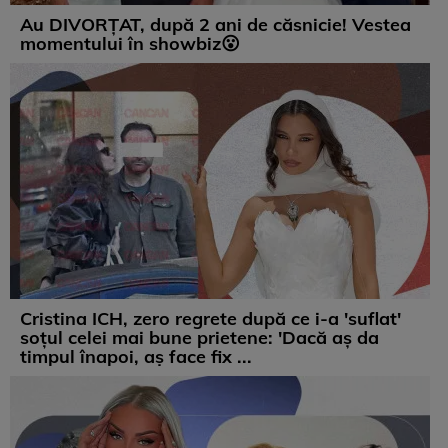
Au DIVORȚAT, după 2 ani de căsnicie! Vestea
momentului în showbiz😮
Cristina ICH, zero regrete după ce i-a 'suflat'
soțul celei mai bune prietene: 'Dacă aș da
timpul înapoi, aș face fix ...