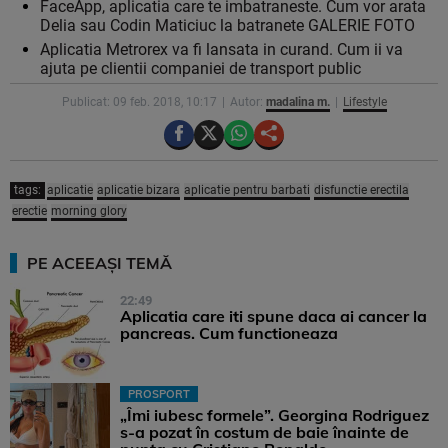
FaceApp, aplicatia care te imbatraneste. Cum vor arata
Delia sau Codin Maticiuc la batranete GALERIE FOTO
Aplicatia Metrorex va fi lansata in curand. Cum ii va
ajuta pe clientii companiei de transport public
Publicat: 09 feb. 2018, 10:17
Autor:
madalina m.
Lifestyle
tags:
aplicatie
aplicatie bizara
aplicatie pentru barbati
disfunctie erectila
erectie
morning glory
PE ACEEAȘI TEMĂ
22:49
Aplicatia care iti spune daca ai cancer la
pancreas. Cum functioneaza
PROSPORT
„Îmi iubesc formele”. Georgina Rodriguez
s-a pozat în costum de baie înainte de