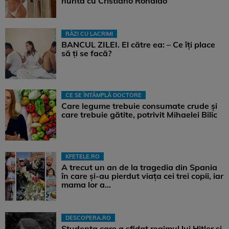
nunta cu Cristiano Ronaldo
RÂZI CU LACRIMI
BANCUL ZILEI. El către ea: – Ce îți place
să ți se facă?
CE SE ÎNTÂMPLĂ DOCTORE
Care legume trebuie consumate crude și
care trebuie gătite, potrivit Mihaelei Bilic
KFETELE.RO
A trecut un an de la tragedia din Spania
în care și-au pierdut viața cei trei copii, iar
mama lor a…
DESCOPERA.RO
Studenta care a sfidat regimul lui Hitler și