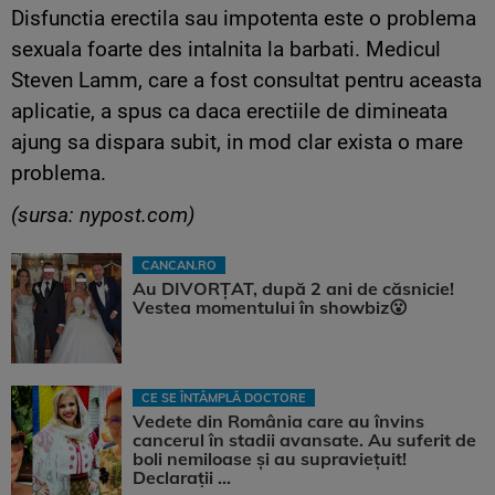
Disfunctia erectila sau impotenta este o problema
sexuala foarte des intalnita la barbati. Medicul
Steven Lamm, care a fost consultat pentru aceasta
aplicatie, a spus ca daca erectiile de dimineata
ajung sa dispara subit, in mod clar exista o mare
problema.
(sursa: nypost.com)
CANCAN.RO
Au DIVORȚAT, după 2 ani de căsnicie!
Vestea momentului în showbiz😮
CE SE ÎNTÂMPLĂ DOCTORE
Vedete din România care au învins
cancerul în stadii avansate. Au suferit de
boli nemiloase şi au supravieţuit!
Declarații ...