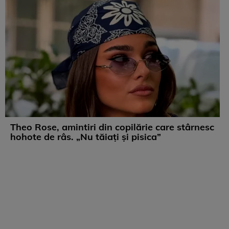
Theo Rose, amintiri din copilărie care stârnesc
hohote de râs. „Nu tăiați și pisica”