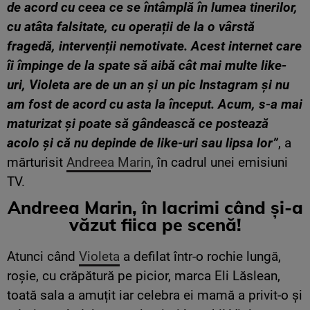
de acord cu ceea ce se întâmplă în lumea tinerilor,
cu atâta falsitate, cu operații de la o vârstă
fragedă, intervenții nemotivate. Acest internet care
îi împinge de la spate să aibă cât mai multe like-
uri, Violeta are de un an și un pic Instagram și nu
am fost de acord cu asta la început. Acum, s-a mai
maturizat și poate să gândească ce postează
acolo și că nu depinde de like-uri sau lipsa lor”
, a
mărturisit
Andreea Marin
, în cadrul unei emisiuni
TV.
Andreea Marin, în lacrimi când și-a
văzut fiica pe scenă!
Atunci când
Violeta
a defilat într-o rochie lungă,
roșie, cu crăpătură pe picior, marca Eli Lăslean,
toată sala a amuțit iar celebra ei mamă a privit-o și