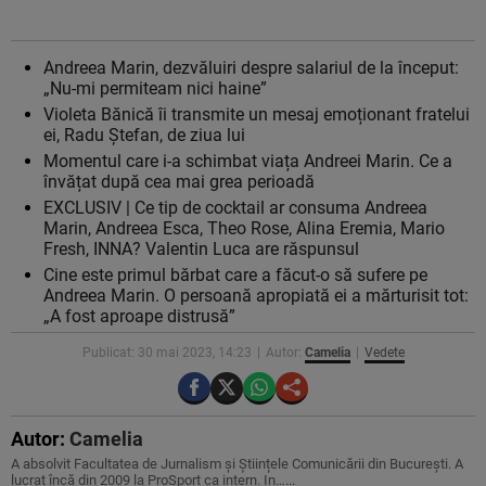
Andreea Marin, dezvăluiri despre salariul de la început:
„Nu-mi permiteam nici haine”
Violeta Bănică îi transmite un mesaj emoționant fratelui
ei, Radu Ștefan, de ziua lui
Momentul care i-a schimbat viața Andreei Marin. Ce a
învățat după cea mai grea perioadă
EXCLUSIV | Ce tip de cocktail ar consuma Andreea
Marin, Andreea Esca, Theo Rose, Alina Eremia, Mario
Fresh, INNA? Valentin Luca are răspunsul
Cine este primul bărbat care a făcut-o să sufere pe
Andreea Marin. O persoană apropiată ei a mărturisit tot:
„A fost aproape distrusă”
Publicat: 30 mai 2023, 14:23
Autor:
Camelia
Vedete
Autor:
Camelia
A absolvit Facultatea de Jurnalism și Științele Comunicării din București. A
lucrat încă din 2009 la ProSport ca intern. In…...