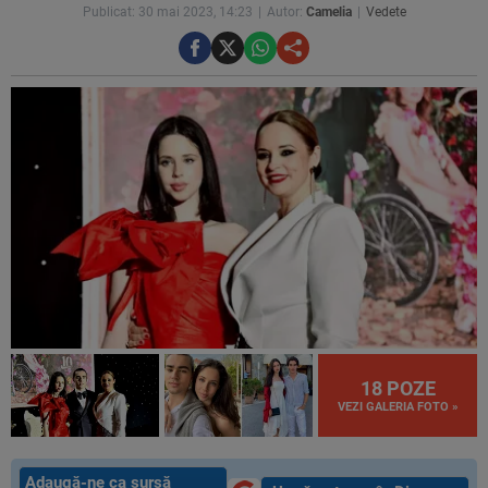
Publicat: 30 mai 2023, 14:23
Autor:
Camelia
Vedete
18 POZE
VEZI GALERIA FOTO »
Adaugă-ne ca sursă