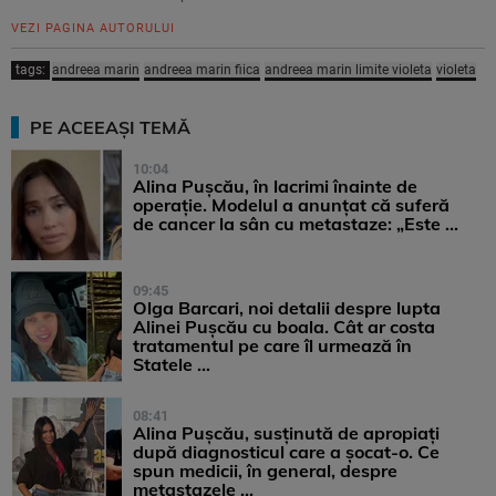
VEZI PAGINA AUTORULUI
tags:
andreea marin
andreea marin fiica
andreea marin limite violeta
violeta
PE ACEEAȘI TEMĂ
10:04
Alina Pușcău, în lacrimi înainte de
operație. Modelul a anunțat că suferă
de cancer la sân cu metastaze: „Este ...
09:45
Olga Barcari, noi detalii despre lupta
Alinei Pușcău cu boala. Cât ar costa
tratamentul pe care îl urmează în
Statele ...
08:41
Alina Pușcău, susținută de apropiați
după diagnosticul care a șocat-o. Ce
spun medicii, în general, despre
metastazele ...