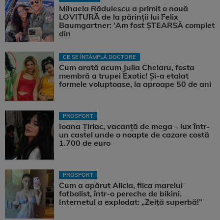
Mihaela Rădulescu a primit o nouă
LOVITURĂ de la părinții lui Felix
Baumgartner: 'Am fost ȘTEARSĂ complet
din
CE SE ÎNTÂMPLĂ DOCTORE
Cum arată acum Julia Chelaru, fosta
membră a trupei Exotic! Și-a etalat
formele voluptoase, la aproape 50 de ani
PROSPORT
Ioana Țiriac, vacanță de mega – lux într-
un castel unde o noapte de cazare costă
1.700 de euro
PROSPORT
Cum a apărut Alicia, fiica marelui
fotbalist, într-o pereche de bikini.
Internetul a explodat: „Zeiță superbă!”