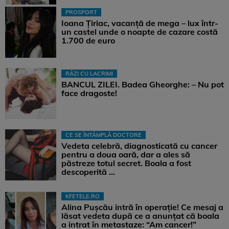
PROSPORT
Ioana Țiriac, vacanță de mega – lux într-
un castel unde o noapte de cazare costă
1.700 de euro
RÂZI CU LACRIMI
BANCUL ZILEI. Badea Gheorghe: – Nu pot
face dragoste!
CE SE ÎNTÂMPLĂ DOCTORE
Vedeta celebră, diagnosticată cu cancer
pentru a doua oară, dar a ales să
păstreze totul secret. Boala a fost
descoperită ...
KFETELE.RO
Alina Pușcău intră în operație! Ce mesaj a
lăsat vedeta după ce a anunțat că boala
a intrat în metastaze: “Am cancer!”