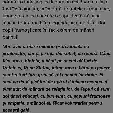
admirat-o îndelung, cu lacrimi în ochi! Violeta nu a
fost însă singură, ci însoțită de fratele ei mai mare,
Radu Ștefan, cu care are o super legătură și se
iubesc foarte mult, înțelegându-se din priviri. Doi
copii frumoși care își fac extrem de mândri
părinții!
“Am avut o mare bucurie profesională ca
producător, dar și pe cea din suflet, ca mamă. Când
fiica mea, Violeta, a pășit pe scenă alături de
fratele ei, Radu Ștefan, inima mea a bătut cu putere
și mi-a fost tare greu să-mi ascund lacrimile. Ei
sunt ca două picături de apă și îi iubesc nespus și
sunt atât de mândră de relația lor, de faptul că sunt
doi tineri educați, cu bun simț, cu pasiuni frumoase
și empatie, amândoi au făcut voluntariat pentru
această gală.