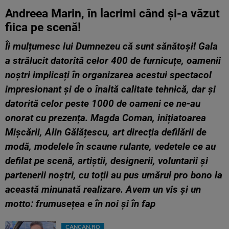
Andreea Marin, în lacrimi când și-a văzut
fiica pe scenă!
Îi mulțumesc lui Dumnezeu că sunt sănătoși! Gala
a strălucit datorită celor 400 de furnicuțe, oamenii
noștri implicați în organizarea acestui spectacol
impresionant și de o înaltă calitate tehnică, dar și
datorită celor peste 1000 de oameni ce ne-au
onorat cu prezența. Magda Coman, inițiatoarea
Mișcării, Alin Gălățescu, art direcția defilării de
modă, modelele în scaune rulante, vedetele ce au
defilat pe scenă, artiștii, designerii, voluntarii și
partenerii noștri, cu toții au pus umărul pro bono la
această minunată realizare. Avem un vis și un
motto: frumusețea e în noi și în fap
CANCAN.RO