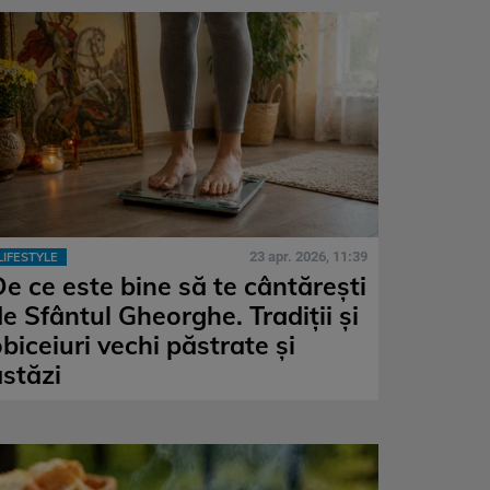
23 apr. 2026, 11:39
LIFESTYLE
De ce este bine să te cântărești
e Sfântul Gheorghe. Tradiții și
biceiuri vechi păstrate și
astăzi