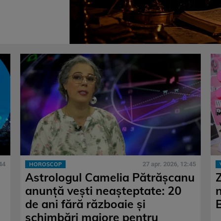
44
27 apr. 2026, 12:45
HOROSCOP
Astrologul Camelia Pătrășcanu
anunță vești neașteptate: 20
de ani fără războaie și
B
schimbări majore pentru