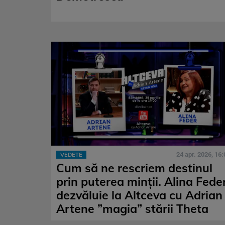
24 apr. 2026, 16:
VEDETE
Cum să ne rescriem destinul
prin puterea minții. Alina Fede
dezvăluie la Altceva cu Adrian
Artene ”magia” stării Theta