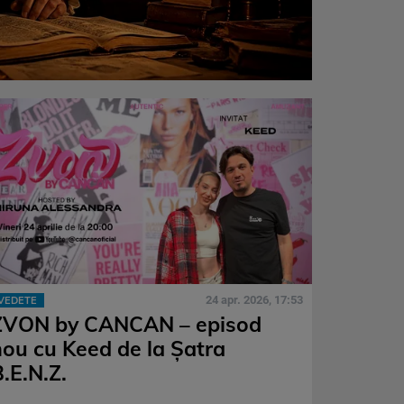
24 apr. 2026, 17:53
VEDETE
ZVON by CANCAN – episod
nou cu Keed de la Șatra
.E.N.Z.