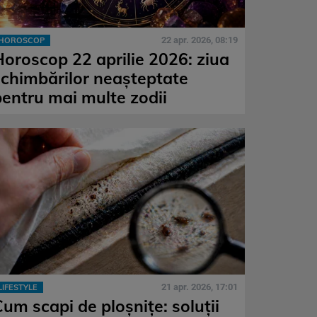
22 apr. 2026, 08:19
HOROSCOP
Horoscop 22 aprilie 2026: ziua
schimbărilor neașteptate
pentru mai multe zodii
21 apr. 2026, 17:01
LIFESTYLE
Cum scapi de ploșnițe: soluții