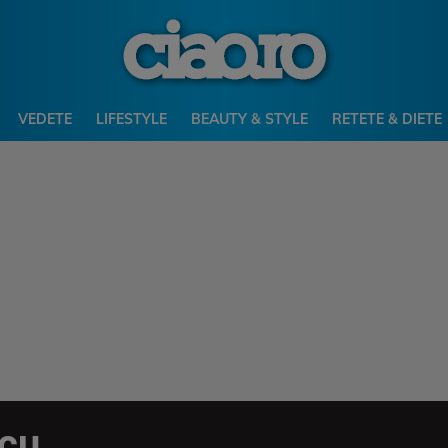
VEDETE
LIFESTYLE
BEAUTY & STYLE
RETETE & DIETE
cu