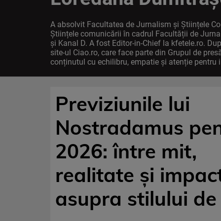
A absolvit Facultatea de Jurnalism și Științele Co
Științele comunicării în cadrul Facultății de Jur
și Kanal D. A fost Editor-in-Chief la kfetele.ro. Du
site-ul Ciao.ro, care face parte din Grupul de pres
conținutul cu echilibru, empatie și atenție pentru 
Previziunile lui
Nostradamus pen
2026: între mit,
realitate și impac
asupra stilului de