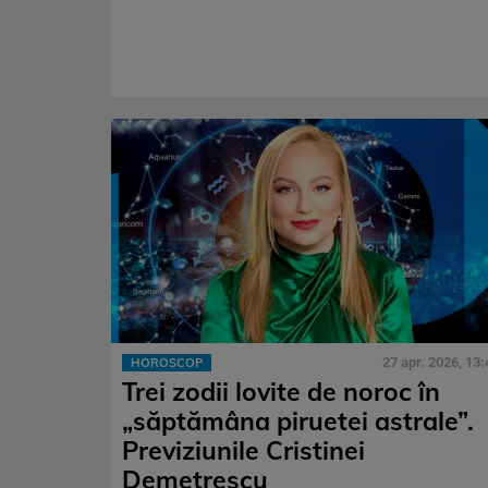
27 apr. 2026, 13:
HOROSCOP
Trei zodii lovite de noroc în
„săptămâna piruetei astrale”.
Previziunile Cristinei
Demetrescu