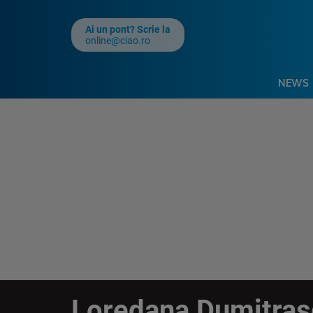
Ai un pont? Scrie la
online@ciao.ro
NEWS
Loredana Dumitraș