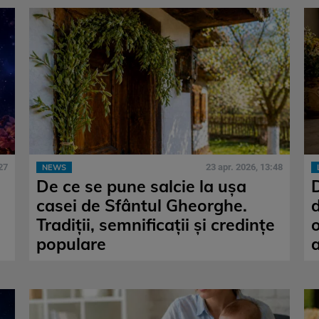
27
23 apr. 2026, 13:48
NEWS
De ce se pune salcie la ușa
casei de Sfântul Gheorghe.
d
Tradiții, semnificații și credințe
o
populare