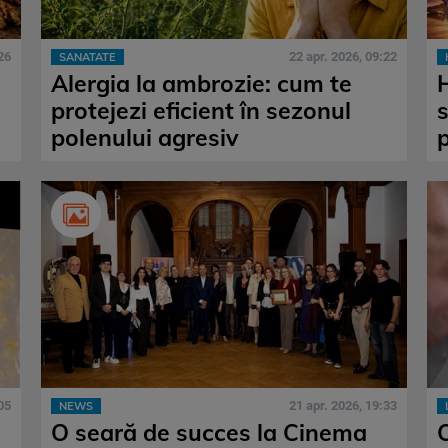
26
22 apr. 2026, 09:22
SANATATE
Alergia la ambrozie: cum te
protejezi eficient în sezonul
polenului agresiv
05
21 apr. 2026, 19:33
NEWS
O seară de succes la Cinema