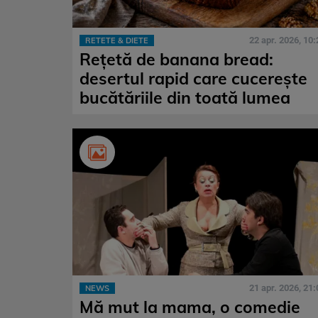
22 apr. 2026, 10:
RETETE & DIETE
Rețetă de banana bread:
desertul rapid care cucerește
bucătăriile din toată lumea
21 apr. 2026, 21:
NEWS
Mă mut la mama, o comedie