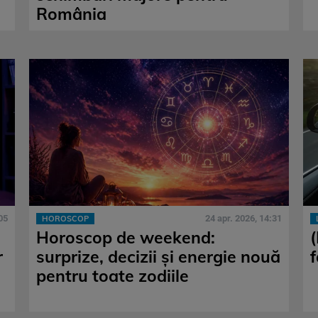
România
05
24 apr. 2026, 14:31
HOROSCOP
Horoscop de weekend:
r
surprize, decizii și energie nouă
f
pentru toate zodiile