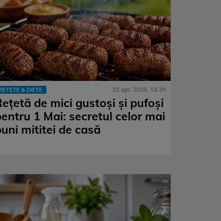
22 apr. 2026, 14:39
RETETE & DIETE
Rețetă de mici gustoși și pufoși
pentru 1 Mai: secretul celor mai
buni mititei de casă