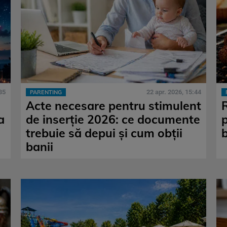
35
22 apr. 2026, 15:44
PARENTING
Acte necesare pentru stimulent
a
de inserție 2026: ce documente
trebuie să depui și cum obții
banii