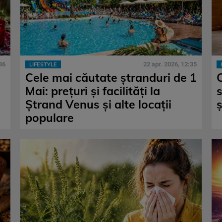
36
22 apr. 2026, 12:35
LIFESTYLE
Cele mai căutate ștranduri de 1
Mai: prețuri și facilități la
Ștrand Venus și alte locații
ș
populare