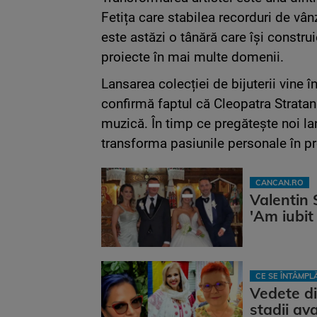
Fetița care stabilea recorduri de vâ
este astăzi o tânără care își construi
proiecte în mai multe domenii.
Lansarea colecției de bijuterii vine 
confirmă faptul că Cleopatra Stratan 
muzică. În timp ce pregătește noi la
transforma pasiunile personale în pro
CANCAN.RO
Valentin 
'Am iubit
CE SE ÎNTÂMP
Vedete di
stadii av