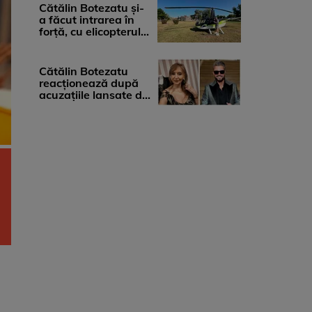
...
Cătălin Botezatu și-
a făcut intrarea în
forță, cu elicopterul,
la Young Island
Festival ...
Cătălin Botezatu
reacționează după
acuzațiile lansate de
Eli Lăslean: „Brandul
există ...