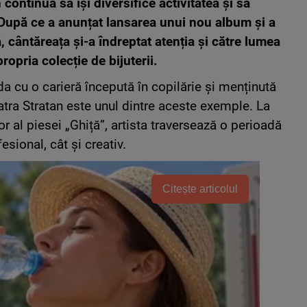
continuă să își diversifice activitatea și să
 După ce a anunțat lansarea unui nou album și a
, cântăreața și-a îndreptat atenția și către lumea
opria colecție de bijuterii.
da cu o carieră începută în copilărie și menținută
tra Stratan este unul dintre aceste exemple. La
 al piesei „Ghiță”, artista traversează o perioadă
sional, cât și creativ.
Citește articolul