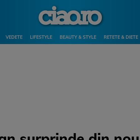
VEDETE
LIFESTYLE
BEAUTY & STYLE
RETETE & DIETE
an surprinde din nou: