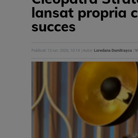
lansat propria c
succes
Publicat: 12 iun. 2026, 10:14
Autor:
Loredana Dumitrașcu
V