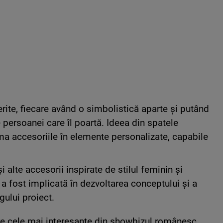
rite, fiecare având o simbolistică aparte și putând
e persoanei care îl poartă. Ideea din spatele
ma accesoriile în elemente personalizate, capabile
i alte accesorii inspirate de stilul feminin și
 a fost implicată în dezvoltarea conceptului și a
egului proiect.
tre cele mai interesante din showbizul românesc.