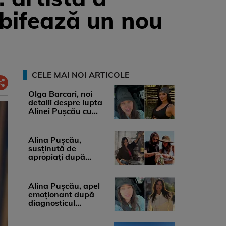
i bifează un nou
CELE MAI NOI ARTICOLE
Olga Barcari, noi
detalii despre lupta
Alinei Pușcău cu
boala. Cât ar costa
tratamentul ...
Alina Pușcău,
susținută de
apropiați după
diagnosticul care a
șocat-o. Ce spun
medicii, ...
Alina Pușcău, apel
emoționant după
diagnosticul
devastator: „Am
cinci tumori. Vă rog