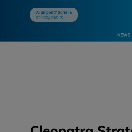
Ai un pont? Scrie la
online@ciao.ro
NEWS
Cleopatra Strat