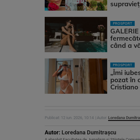
supravieţu
PROSPORT
GALERIE 
fermecăto
când a v
PROSPORT
„Îmi iube
pozat în 
Cristiano
Publicat: 12 iun. 2026, 10:14
Autor:
Loredana Dumitr
Autor:
Loredana Dumitrașcu
A absolvit Facultatea de Jurnalism și Științele Comunică