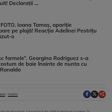
it! Declarații ...
FOTO. Ioana Tamaş, apariție
are pe plajă! Reacția Adelinei Pestrițu
ăzut-o
sc formele”. Georgina Rodriguez s-a
costum de baie înainte de nunta cu
 Ronaldo
așcu
Vedete
rii din București. A lucrat încă din 2009 la ProSport ca intern. În…...