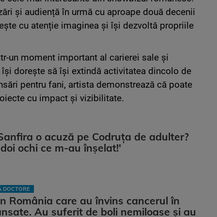
nzări și audiență în urmă cu aproape două decenii
ește cu atenție imaginea și își dezvoltă propriile
într-un moment important al carierei sale și
își dorește să își extindă activitatea dincolo de
nsări pentru fani, artista demonstrează că poate
iecte cu impact și vizibilitate.
Sanfira o acuză pe Codruța de adulter?
 doi ochi ce m-au înșelat!'
LĂ DOCTORE
n România care au învins cancerul în
ansate. Au suferit de boli nemiloase şi au