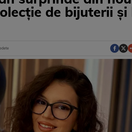
olecție de bijuterii ș
edete