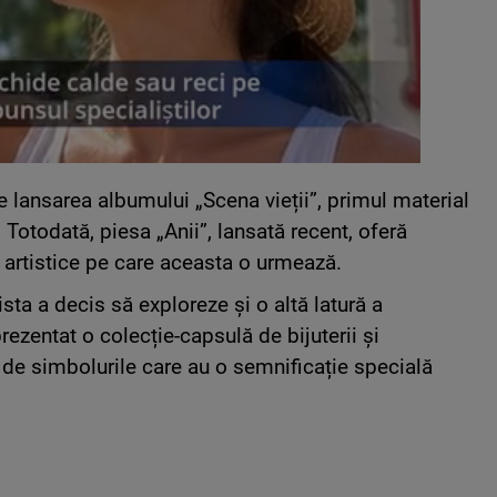
e lansarea albumului „Scena vieții”, primul material
 Totodată, piesa „Anii”, lansată recent, oferă
i artistice pe care aceasta o urmează.
ista a decis să exploreze și o altă latură a
prezentat o colecție-capsulă de bijuterii și
și de simbolurile care au o semnificație specială