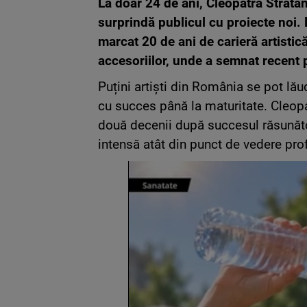
La doar 24 de ani, Cleopatra Stratan 
surprindă publicul cu proiecte noi.
marcat 20 de ani de carieră artistică
accesoriilor, unde a semnat recent pr
Puțini artiști din România se pot lău
cu succes până la maturitate. Cleopa
două decenii după succesul răsunător
intensă atât din punct de vedere profe