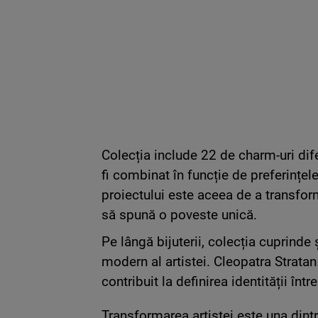
Colecția include 22 de charm-uri dife
fi combinat în funcție de preferințel
proiectului este aceea de a transfor
să spună o poveste unică.
Pe lângă bijuterii, colecția cuprinde ș
modern al artistei. Cleopatra Stratan
contribuit la definirea identității într
Transformarea artistei este una din