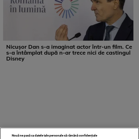
Nicușor Dan s-a imaginat actor într-un film. Ce
s-a întâmplat după n-ar trece nici de castingul
Disney
Nouă ne pasă ca datele tale personale să rămână confidențiale