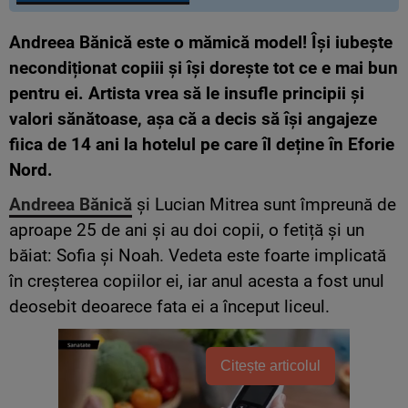
Andreea Bănică este o mămică model! Își iubește
necondiționat copiii și își dorește tot ce e mai bun
pentru ei. Artista vrea să le insufle principii și
valori sănătoase, așa că a decis să își angajeze
fiica de 14 ani la hotelul pe care îl deține în Eforie
Nord.
Andreea Bănică
și Lucian Mitrea sunt împreună de
aproape 25 de ani și au doi copii, o fetiță și un
băiat: Sofia și Noah. Vedeta este foarte implicată
în creșterea copiilor ei, iar anul acesta a fost unul
deosebit deoarece fata ei a început liceul.
Citește articolul