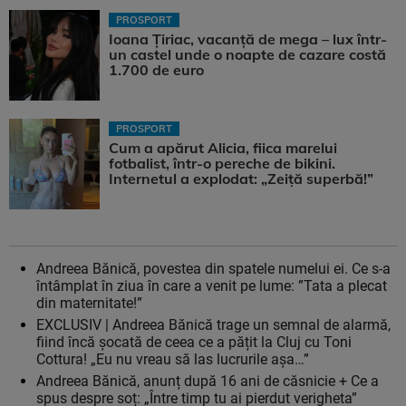
PROSPORT
Ioana Țiriac, vacanță de mega – lux într-
un castel unde o noapte de cazare costă
1.700 de euro
PROSPORT
Cum a apărut Alicia, fiica marelui
fotbalist, într-o pereche de bikini.
Internetul a explodat: „Zeiță superbă!”
Andreea Bănică, povestea din spatele numelui ei. Ce s-a
întâmplat în ziua în care a venit pe lume: ”Tata a plecat
din maternitate!”
EXCLUSIV | Andreea Bănică trage un semnal de alarmă,
fiind încă șocată de ceea ce a pățit la Cluj cu Toni
Cottura! „Eu nu vreau să las lucrurile așa…”
Andreea Bănică, anunț după 16 ani de căsnicie + Ce a
spus despre soț: „Între timp tu ai pierdut verigheta”