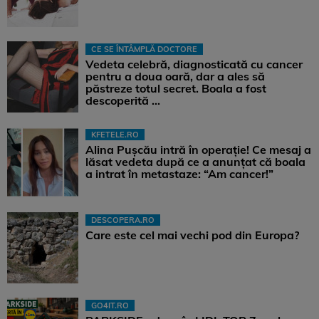
CE SE ÎNTÂMPLĂ DOCTORE
Vedeta celebră, diagnosticată cu cancer
pentru a doua oară, dar a ales să
păstreze totul secret. Boala a fost
descoperită ...
KFETELE.RO
Alina Pușcău intră în operație! Ce mesaj a
lăsat vedeta după ce a anunțat că boala
a intrat în metastaze: “Am cancer!”
DESCOPERA.RO
Care este cel mai vechi pod din Europa?
GO4IT.RO