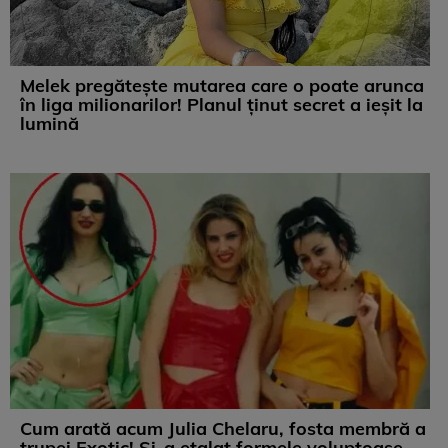
Melek pregătește mutarea care o poate arunca
în liga milionarilor! Planul ținut secret a ieșit la
lumină
Cum arată acum Julia Chelaru, fosta membră a
trupei Exotic! Și-a etalat formele voluptoase,