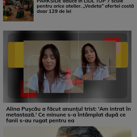
PARKSIDE aduce în LIDL TOP 7 scule
pentru orice atelier. „Vedeta” ofertei costă
doar 129 de lei
Alina Pușcău a făcut anunțul trist: 'Am intrat în
metastază.' Ce minune s-a întâmplat după ce
fanii s-au rugat pentru ea