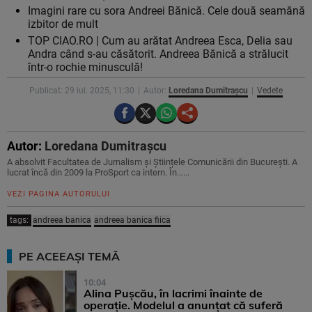
Imagini rare cu sora Andreei Bănică. Cele două seamănă
izbitor de mult
TOP CIAO.RO | Cum au arătat Andreea Esca, Delia sau
Andra când s-au căsătorit. Andreea Bănică a strălucit
într-o rochie minusculă!
Publicat: 29 iul. 2025, 11:30
Autor:
Loredana Dumitrașcu
Vedete
Autor:
Loredana Dumitrașcu
A absolvit Facultatea de Jurnalism și Științele Comunicării din București. A
lucrat încă din 2009 la ProSport ca intern. În…...
VEZI PAGINA AUTORULUI
tags:
andreea banica
andreea banica fiica
PE ACEEAȘI TEMĂ
10:04
Alina Pușcău, în lacrimi înainte de
operație. Modelul a anunțat că suferă