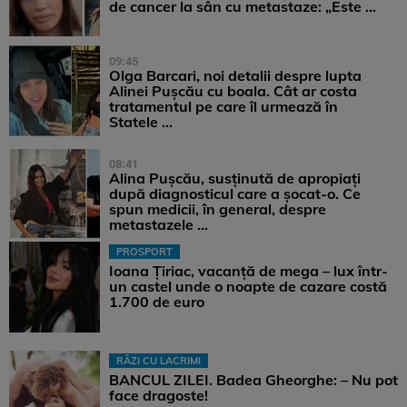
de cancer la sân cu metastaze: „Este ...
09:45
Olga Barcari, noi detalii despre lupta
Alinei Pușcău cu boala. Cât ar costa
tratamentul pe care îl urmează în
Statele ...
08:41
Alina Pușcău, susținută de apropiați
după diagnosticul care a șocat-o. Ce
spun medicii, în general, despre
metastazele ...
PROSPORT
Ioana Țiriac, vacanță de mega – lux într-
un castel unde o noapte de cazare costă
1.700 de euro
RÂZI CU LACRIMI
BANCUL ZILEI. Badea Gheorghe: – Nu pot
face dragoste!