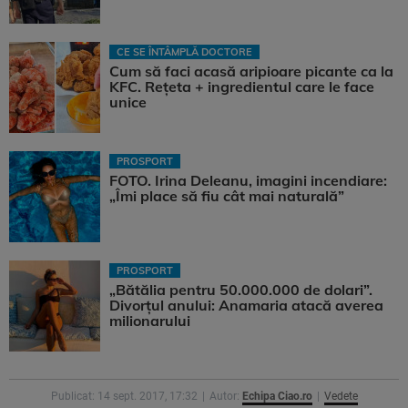
CE SE ÎNTÂMPLĂ DOCTORE
Cum să faci acasă aripioare picante ca la
KFC. Rețeta + ingredientul care le face
unice
PROSPORT
FOTO. Irina Deleanu, imagini incendiare:
„Îmi place să fiu cât mai naturală”
PROSPORT
„Bătălia pentru 50.000.000 de dolari”.
Divorțul anului: Anamaria atacă averea
milionarului
Publicat: 14 sept. 2017, 17:32
Autor:
Echipa Ciao.ro
Vedete