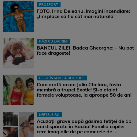
PROSPORT
FOTO. Irina Deleanu, imagini incendiare:
„Îmi place să fiu cât mai naturală”
RÂZI CU LACRIMI
BANCUL ZILEI. Badea Gheorghe: – Nu pot
face dragoste!
CE SE ÎNTÂMPLĂ DOCTORE
Cum arată acum Julia Chelaru, fosta
membră a trupei Exotic! Și-a etalat
formele voluptoase, la aproape 50 de ani
KFETELE.RO
Acuzații grave după găsirea fetiței de 11
ani dispărute în Bacău! Familia copilei
cere imaginile de pe camerele de ...