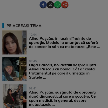
PE ACEEAȘI TEMĂ
10:04
Alina Pușcău, în lacrimi înainte de
operație. Modelul a anunțat că suferă
de cancer la sân cu metastaze: „Este ...
09:45
Olga Barcari, noi detalii despre lupta
Alinei Pușcău cu boala. Cât ar costa
tratamentul pe care îl urmează în
Statele ...
08:41
Alina Pușcău, susținută de apropiați
după diagnosticul care a șocat-o. Ce
spun medicii, în general, despre
metastazele ...