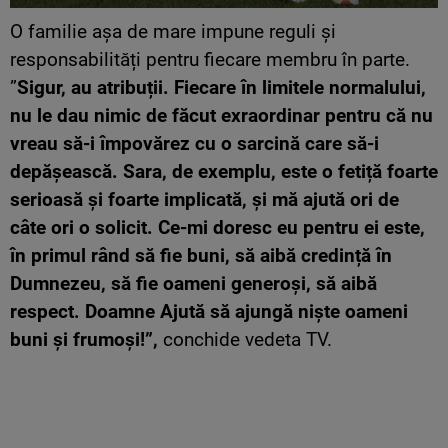
O familie așa de mare impune reguli și
responsabilități pentru fiecare membru în parte.
”
Sigur, au atribuții. Fiecare în limitele normalului,
nu le dau nimic de făcut exraordinar pentru că nu
vreau să-i împovărez cu o sarcină care să-i
depășească. Sara, de exemplu, este o fetiță foarte
serioasă și foarte implicată, și mă ajută ori de
câte ori o solicit. Ce-mi doresc eu pentru ei este,
în primul rând să fie buni, să aibă credință în
Dumnezeu, să fie oameni generoși, să aibă
respect. Doamne Ajută să ajungă niște oameni
buni și frumoși!”,
conchide vedeta TV.