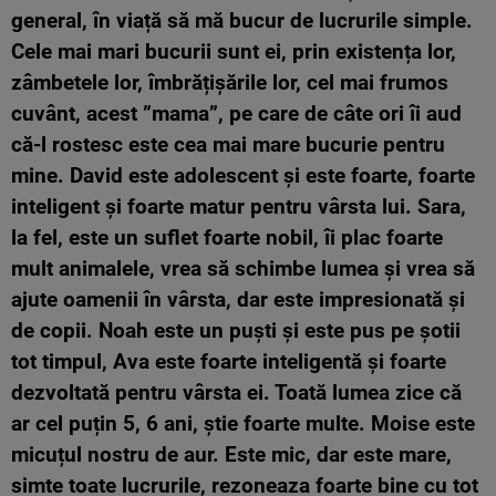
general, în viață să mă bucur de lucrurile simple.
Cele mai mari bucurii sunt ei, prin existența lor,
zâmbetele lor, îmbrățișările lor, cel mai frumos
cuvânt, acest ”mama”, pe care de câte ori îi aud
că-l rostesc este cea mai mare bucurie pentru
mine. David este adolescent și este foarte, foarte
inteligent și foarte matur pentru vârsta lui. Sara,
la fel, este un suflet foarte nobil, îi plac foarte
mult animalele, vrea să schimbe lumea și vrea să
ajute oamenii în vârsta, dar este impresionată și
de copii. Noah este un puști și este pus pe șotii
tot timpul, Ava este foarte inteligentă și foarte
dezvoltată pentru vârsta ei. Toată lumea zice că
ar cel puțin 5, 6 ani, știe foarte multe. Moise este
micuțul nostru de aur. Este mic, dar este mare,
simte toate lucrurile, rezoneaza foarte bine cu tot