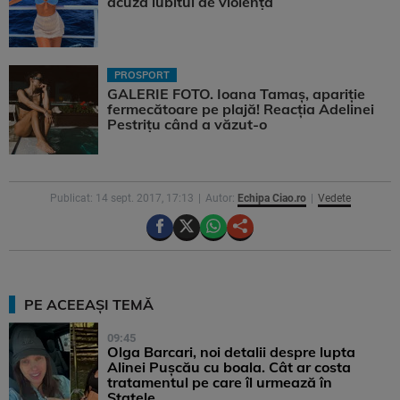
acuză iubitul de violență
PROSPORT
GALERIE FOTO. Ioana Tamaş, apariție
fermecătoare pe plajă! Reacția Adelinei
Pestrițu când a văzut-o
Publicat: 14 sept. 2017, 17:13
Autor:
Echipa Ciao.ro
Vedete
PE ACEEAȘI TEMĂ
09:45
Olga Barcari, noi detalii despre lupta
Alinei Pușcău cu boala. Cât ar costa
tratamentul pe care îl urmează în
Statele ...