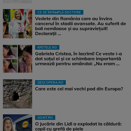
CE SE ÎNTÂMPLĂ DOCTORE
Vedete din România care au învins
cancerul în stadii avansate. Au suferit de
boli nemiloase şi au supravieţuit!
Declarații ...
KFETELE.RO
Gabriela Cristea, în lacrimi! Ce veste i-a
dat soțul ei și ce schimbare importantă
urmează pentru amândoi: „Nu eram ...
DESCOPERA.RO
Care este cel mai vechi pod din Europa?
GO4IT.RO
O jucărie din Lidl a explodat la căldură:
copil cu grefă de piele