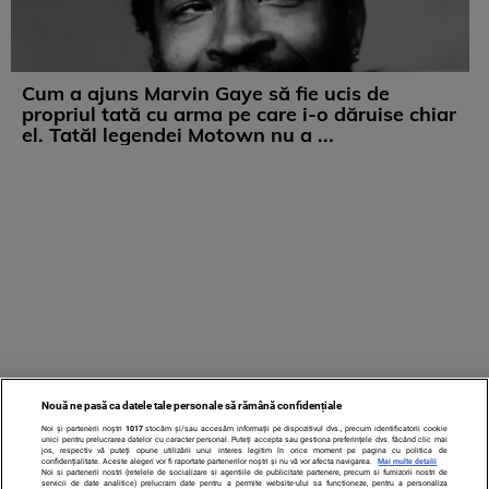
Cum a ajuns Marvin Gaye să fie ucis de
propriul tată cu arma pe care i-o dăruise chiar
el. Tatăl legendei Motown nu a ...
Nouă ne pasă ca datele tale personale să rămână confidențiale
Noi și partenerii noștri
1017
stocăm și/sau accesăm informații pe dispozitivul dvs., precum identificatorii cookie
unici pentru prelucrarea datelor cu caracter personal. Puteți accepta sau gestiona preferințele dvs. făcând clic mai
jos, respectiv vă puteți opune utilizării unui interes legitim în orice moment pe pagina cu politica de
confidențialitate. Aceste alegeri vor fi raportate partenerilor noștri și nu vă vor afecta navigarea.
Mai multe detalii
Noi si partenerii nostri (retelele de socializare si agentiile de publicitate partenere, precum si furnizorii nostri de
servicii de date analitice) prelucram date pentru a permite website-ului sa functioneze, pentru a personaliza