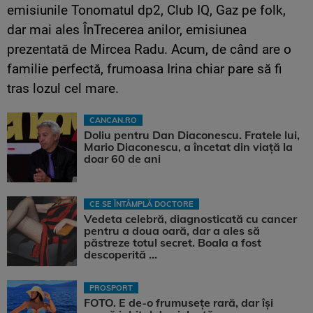
emisiunile Tonomatul dp2, Club IQ, Gaz pe folk,
dar mai ales ÎnTrecerea anilor, emisiunea
prezentată de Mircea Radu. Acum, de când are o
familie perfectă, frumoasa Irina chiar pare să fi
tras lozul cel mare.
CANCAN.RO
Doliu pentru Dan Diaconescu. Fratele lui,
Mario Diaconescu, a încetat din viață la
doar 60 de ani
CE SE ÎNTÂMPLĂ DOCTORE
Vedeta celebră, diagnosticată cu cancer
pentru a doua oară, dar a ales să
păstreze totul secret. Boala a fost
descoperită ...
PROSPORT
FOTO. E de-o frumusețe rară, dar își