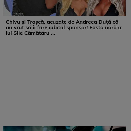
Chivu și Trașcă, acuzate de Andreea Duță că
au vrut să îi fure iubitul sponsor! Fosta noră a
lui Sile Cămătaru ...