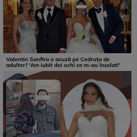
Valentin Sanfira o acuză pe Codruța de
adulter? 'Am iubit doi ochi ce m-au înșelat!'