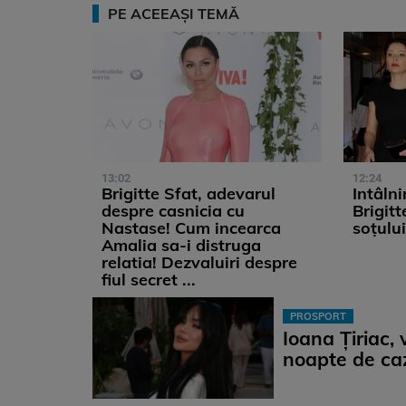
PE ACEEAȘI TEMĂ
13:02
12:24
Brigitte Sfat, adevarul
Intâlni
despre casnicia cu
Brigit
Nastase! Cum incearca
soțului
Amalia sa-i distruga
relatia! Dezvaluiri despre
fiul secret ...
PROSPORT
Ioana Țiriac,
noapte de ca