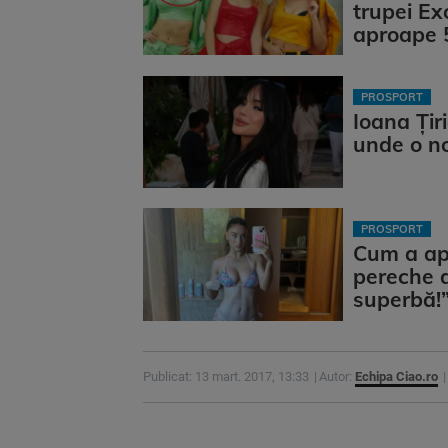
trupei Ex
aproape 
PROSPORT
Ioana Țir
unde o n
PROSPORT
Cum a apăr
pereche d
superbă!
Publicat: 13 mart. 2017, 13:33
Autor:
Echipa Ciao.ro