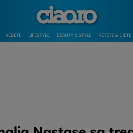
VEDETE
LIFESTYLE
BEAUTY & STYLE
RETETE & DIETE
alia Nastase sa tre