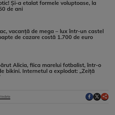
otic! Și-a etalat formele voluptoase, la
50 de ani
iac, vacanță de mega – lux într-un castel
oapte de cazare costă 1.700 de euro
ut Alicia, fiica marelui fotbalist, într-o
e bikini. Internetul a explodat: „Zeiță
”
Vedete