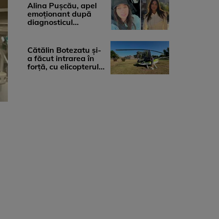
medicii, ...
Alina Pușcău, apel
emoționant după
diagnosticul
devastator: „Am
cinci tumori. Vă rog
...
Cătălin Botezatu și-
a făcut intrarea în
forță, cu elicopterul,
la Young Island
Festival ...