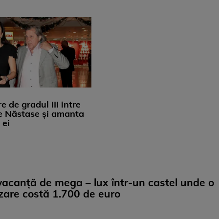
re de gradul III intre
te Năstase și amanta
 ei
 vacanță de mega – lux într-un castel unde o
zare costă 1.700 de euro