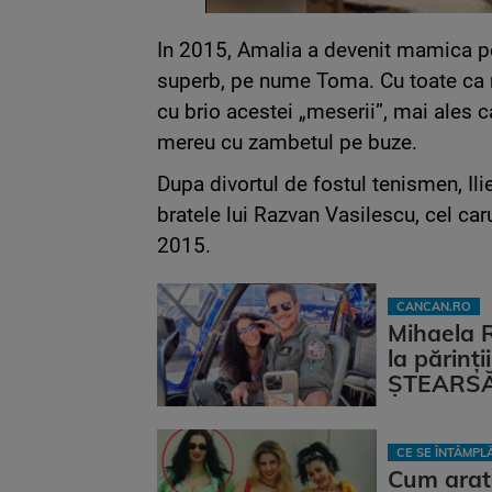
In 2015, Amalia a devenit mamica pen
superb, pe nume Toma. Cu toate ca n
cu brio acestei „meserii”, mai ales ca
mereu cu zambetul pe buze.
Dupa divortul de fostul tenismen, Ili
bratele lui Razvan Vasilescu, cel caru
2015.
CANCAN.RO
Mihaela 
la părinț
ȘTEARSĂ 
CE SE ÎNTÂMP
Cum arat