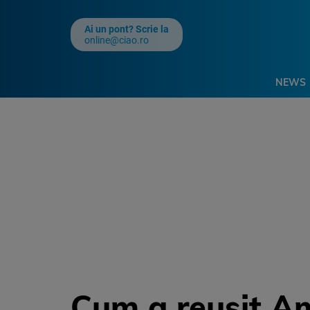
Ai un pont? Scrie la
online@ciao.ro
NEWS
Cum a reusit Am