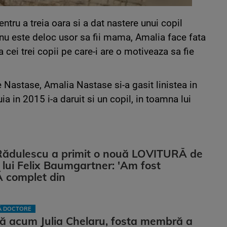
tru a treia oara si a dat nastere unui copil
u este deloc usor sa fii mama, Amalia face fata
 cei trei copii pe care-i are o motiveaza sa fie
e Nastase, Amalia Nastase si-a gasit linistea in
ia in 2015 i-a daruit si un copil, in toamna lui
Rădulescu a primit o nouă LOVITURĂ de
ii lui Felix Baumgartner: 'Am fost
complet din
LĂ DOCTORE
ă acum Julia Chelaru, fosta membră a