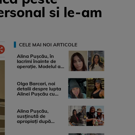
personal si le-am
CELE MAI NOI ARTICOLE
Alina Pușcău, în
lacrimi înainte de
operație. Modelul a
anunțat că suferă de
cancer ...
Olga Barcari, noi
detalii despre lupta
Alinei Pușcău cu
boala. Cât ar costa
tratamentul ...
Alina Pușcău,
susținută de
apropiați după
diagnosticul care a
șocat-o. Ce spun