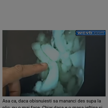
Asa ca, daca obisnuiesti sa mananci des supa la
plic, nu o mai face. Chiar daca e o masa ieftina si