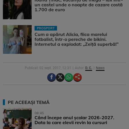
un castel unde o noapte de cazare costă
1.700 de euro
PROSPORT
Cum a apărut Alicia, fiica marelui
fotbalist, într-o pereche de bikini.
Internetul a explodat: „Zeiță superbă!”
Publicat: 02 sept. 2017, 12:31
Autor:
D. C.
News
PE ACEEAȘI TEMĂ
08:45
Când începe anul școlar 2026-2027.
Data la care elevii revin la cursuri