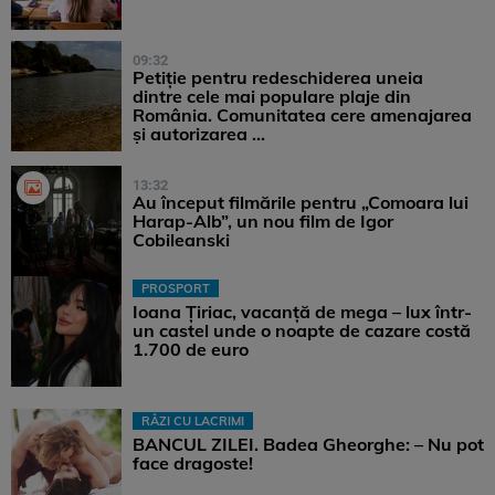
09:32
Petiție pentru redeschiderea uneia
dintre cele mai populare plaje din
România. Comunitatea cere amenajarea
și autorizarea ...
13:32
Au început filmările pentru „Comoara lui
Harap-Alb”, un nou film de Igor
Cobileanski
PROSPORT
Ioana Țiriac, vacanță de mega – lux într-
un castel unde o noapte de cazare costă
1.700 de euro
RÂZI CU LACRIMI
BANCUL ZILEI. Badea Gheorghe: – Nu pot
face dragoste!