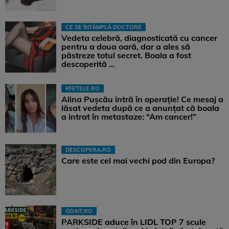
CE SE ÎNTÂMPLĂ DOCTORE
Vedeta celebră, diagnosticată cu cancer
pentru a doua oară, dar a ales să
păstreze totul secret. Boala a fost
descoperită ...
KFETELE.RO
Alina Pușcău intră în operație! Ce mesaj a
lăsat vedeta după ce a anunțat că boala
a intrat în metastaze: “Am cancer!”
DESCOPERA.RO
Care este cel mai vechi pod din Europa?
GO4IT.RO
PARKSIDE aduce în LIDL TOP 7 scule