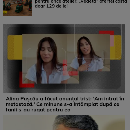
pentru orice atelier. „Vedeta” ofertei costă
doar 129 de lei
Alina Pușcău a făcut anunțul trist: 'Am intrat în
metastază.' Ce minune s-a întâmplat după ce
fanii s-au rugat pentru ea