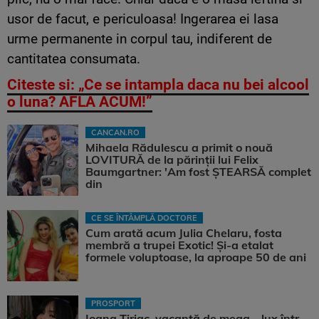
usor de facut, e periculoasa! Ingerarea ei lasa
urme permanente in corpul tau, indiferent de
cantitatea consumata.
Citeste si: „Ce se intampla daca nu bei alcool
o luna? AFLA ACUM!”
CANCAN.RO
Mihaela Rădulescu a primit o nouă
LOVITURĂ de la părinții lui Felix
Baumgartner: 'Am fost ȘTEARSĂ complet
din
CE SE ÎNTÂMPLĂ DOCTORE
Cum arată acum Julia Chelaru, fosta
membră a trupei Exotic! Și-a etalat
formele voluptoase, la aproape 50 de ani
PROSPORT
Ioana Țiriac, vacanță de mega – lux într-