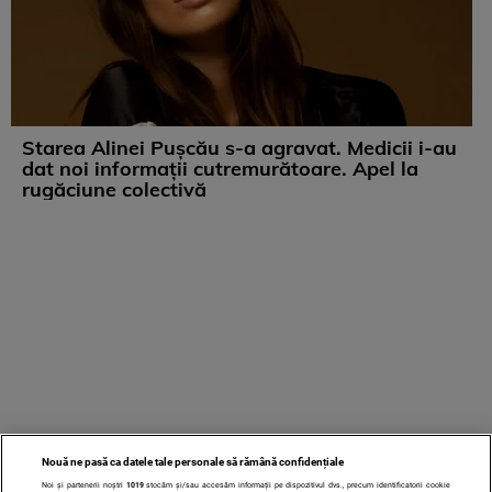
Starea Alinei Pușcău s-a agravat. Medicii i-au
dat noi informații cutremurătoare. Apel la
rugăciune colectivă
Nouă ne pasă ca datele tale personale să rămână confidențiale
Noi și partenerii noștri
1019
stocăm și/sau accesăm informații pe dispozitivul dvs., precum identificatorii cookie