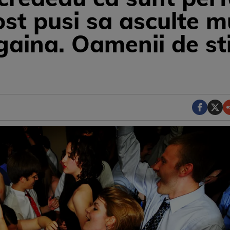
t pusi sa asculte muz
 gaina. Oamenii de s