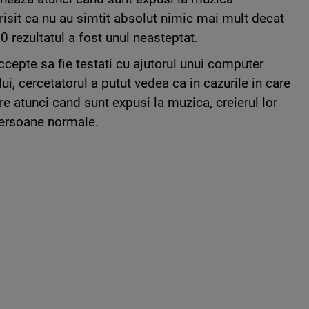
risit ca nu au simtit absolut nimic mai mult decat
0 rezultatul a fost unul neasteptat.
ccepte sa fie testati cu ajutorul unui computer
i, cercetatorul a putut vedea ca in cazurile in care
are atunci cand sunt expusi la muzica, creierul lor
 persoane normale.