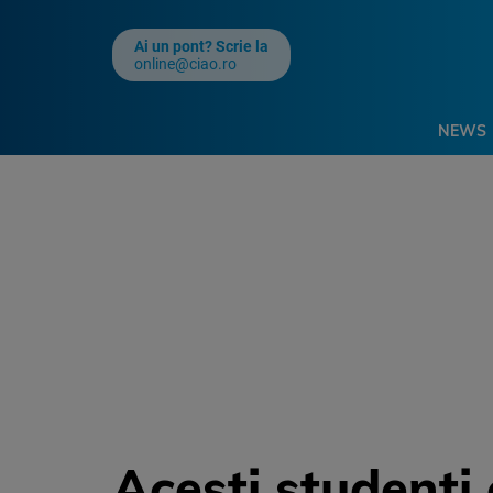
Ai un pont? Scrie la
online@ciao.ro
NEWS
Acesti studenti