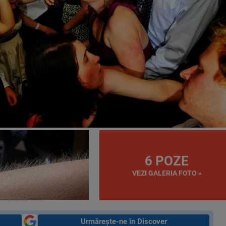
6 POZE
VEZI GALERIA FOTO »
Urmărește-ne în Discover