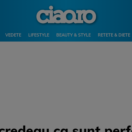
VEDETE
LIFESTYLE
BEAUTY & STYLE
RETETE & DIETE
 credeau ca sunt perf