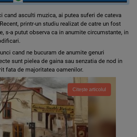
ci cand asculti muzica, ai putea suferi de cateva
 Recent, printr-un studiu realizat de catre un fost
e, s-a putut observa ca in anumite circumstante, in
ificari.
atunci cand ne bucuram de anumite genuri
fecte sunt pielea de gaina sau senzatia de nod in
erit fata de majoritatea oamenilor.
Citește articolul