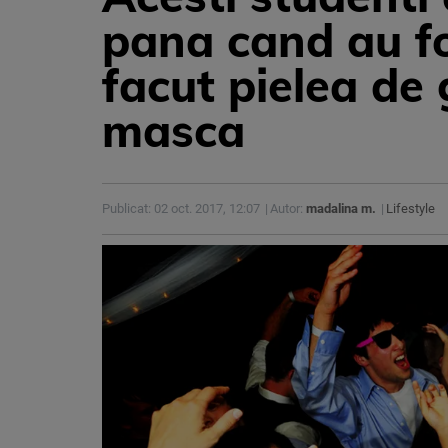
pana cand au fos
facut pielea de
masca
Publicat: 02 oct. 2017, 12:07
Autor:
madalina m.
Lifestyle