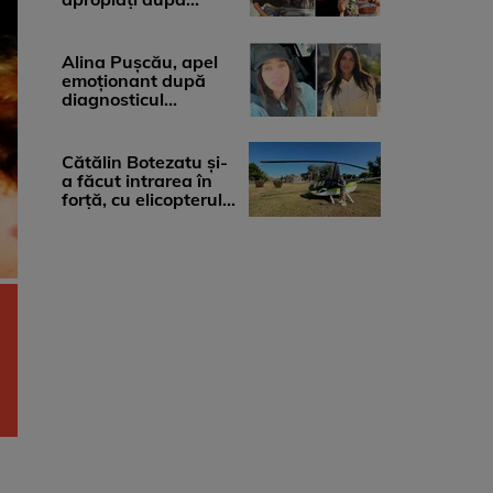
diagnosticul care a
șocat-o. Ce spun
medicii, ...
Alina Pușcău, apel
emoționant după
diagnosticul
devastator: „Am
cinci tumori. Vă rog
...
Cătălin Botezatu și-
a făcut intrarea în
forță, cu elicopterul,
la Young Island
Festival ...