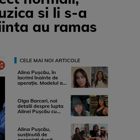
ica si li s-a
tiinta au ramas
CELE MAI NOI ARTICOLE
Alina Pușcău, în
lacrimi înainte de
operație. Modelul a
anunțat că suferă de
cancer ...
Olga Barcari, noi
detalii despre lupta
Alinei Pușcău cu
boala. Cât ar costa
tratamentul ...
Alina Pușcău,
susținută de
apropiați după