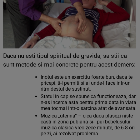
Daca nu esti tipul spiritual de gravida, sa stii ca
sunt metode si mai concrete pentru acest demers:
Inotul este un exercitiu foarte bun, daca te
pricepi, ti-l permiti si ai unde-l face intr-un
ritm destul de sustinut.
Statul in cap se spune ca functioneaza, dar
n-as incerca asta pentru prima data in viata
mea tocmai intr-o sarcina atat de avansata.
Muzica „uterina” – cica daca plasezi niste
casti in zona pubiana si-i pui bebelusului
muzica clasica vreo zece minute, de 6-8 ori
pe zi, ai rezolvat problema.