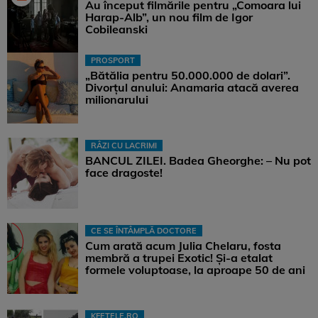
Au început filmările pentru „Comoara lui
Harap-Alb”, un nou film de Igor
Cobileanski
PROSPORT
„Bătălia pentru 50.000.000 de dolari”.
Divorțul anului: Anamaria atacă averea
milionarului
RÂZI CU LACRIMI
BANCUL ZILEI. Badea Gheorghe: – Nu pot
face dragoste!
CE SE ÎNTÂMPLĂ DOCTORE
Cum arată acum Julia Chelaru, fosta
membră a trupei Exotic! Și-a etalat
formele voluptoase, la aproape 50 de ani
KFETELE.RO