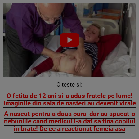
Citeste si:
O fetita de 12 ani si-a adus fratele pe lume!
Imaginile din sala de nasteri au devenit virale
A nascut pentru a doua oara, dar au apucat-o
nebuniile cand medicul i-a dat sa tina copilul
in brate! De ce a reactionat femeia asa