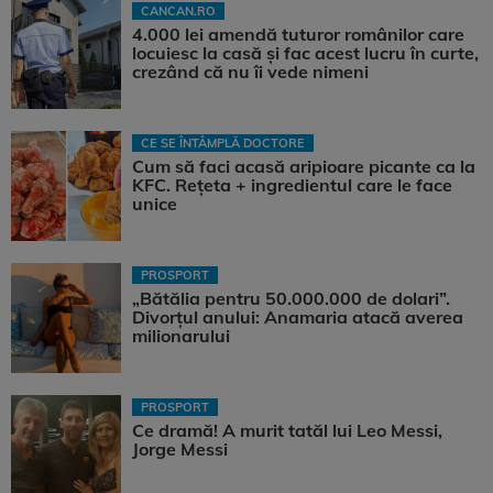
CANCAN.RO
4.000 lei amendă tuturor românilor care
locuiesc la casă și fac acest lucru în curte,
crezând că nu îi vede nimeni
CE SE ÎNTÂMPLĂ DOCTORE
Cum să faci acasă aripioare picante ca la
KFC. Rețeta + ingredientul care le face
unice
PROSPORT
„Bătălia pentru 50.000.000 de dolari”.
Divorțul anului: Anamaria atacă averea
milionarului
PROSPORT
Ce dramă! A murit tatăl lui Leo Messi,
Jorge Messi