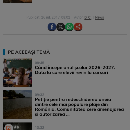
Publicat: 26 iul. 2017, 08:02
Autor:
D. C.
News
PE ACEEAȘI TEMĂ
08:45
Când începe anul școlar 2026-2027.
Data la care elevii revin la cursuri
09:32
Petiție pentru redeschiderea uneia
dintre cele mai populare plaje din
România. Comunitatea cere amenajarea
și autorizarea ...
13:32