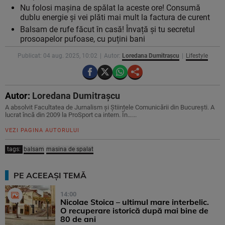
Nu folosi mașina de spălat la aceste ore! Consumă
dublu energie și vei plăti mai mult la factura de curent
Balsam de rufe făcut în casă! Învață și tu secretul
prosoapelor pufoase, cu puțini bani
Publicat: 04 aug. 2025, 10:02
Autor:
Loredana Dumitrașcu
Lifestyle
Autor:
Loredana Dumitrașcu
A absolvit Facultatea de Jurnalism și Științele Comunicării din București. A
lucrat încă din 2009 la ProSport ca intern. În…...
VEZI PAGINA AUTORULUI
tags:
balsam
masina de spalat
PE ACEEAȘI TEMĂ
14:00
Nicolae Stoica – ultimul mare interbelic.
O recuperare istorică după mai bine de
80 de ani