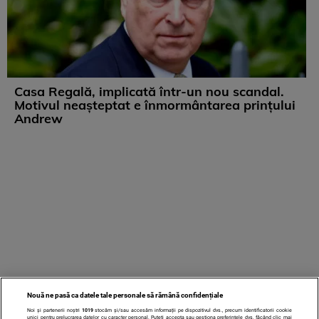
Casa Regală, implicată într-un nou scandal.
Motivul neașteptat e înmormântarea prințului
Andrew
Nouă ne pasă ca datele tale personale să rămână confidențiale
Noi și partenerii noștri
1019
stocăm și/sau accesăm informații pe dispozitivul dvs., precum identificatorii cookie
unici pentru prelucrarea datelor cu caracter personal. Puteți accepta sau gestiona preferințele dvs. făcând clic mai