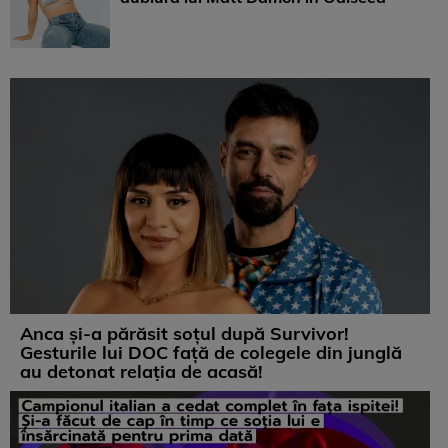
Anca și-a părăsit soțul după Survivor!
Gesturile lui DOC față de colegele din junglă
au detonat relația de acasă!