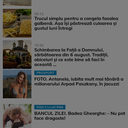
08:12
Trucul simplu pentru a congela fasolea
galbenă. Așa își păstrează culoarea și
gustul luni întregi
10:50
Schimbarea la Față a Domnului,
sărbătoarea din 6 august. Tradiții,
obiceiuri și ce este bine să faci în
această ...
PROSPORT
FOTO. Antonela, iubita mult mai tânără a
milionarului Arpad Paszkany, în jacuzzi
RÂZI CU LACRIMI
BANCUL ZILEI. Badea Gheorghe: – Nu pot
face dragoste!