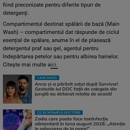
fiind preconizate pentru diferite tipuri de
detergenți.
Compartimentul destinat spălării de bază (Main
Wash) – compartimentul dat răspunde de ciclul
esențial de spălare, anume în el de plasează
detergentul praf sau gel, agentul pentru
îndepărtarea petelor sau pentru albirea hainelor.
Citește mai multe a
ici.
CANCAN.RO
Anca și-a părăsit soțul după Survivor!
Gesturile lui DOC față de colegele din
junglă au detonat relația de acasă!
CE SE ÎNTÂMPLĂ DOCTORE
Zodia care poate face toxiinfecție
alimentară în luna august 2026: „Atenție
le mâncarea de la mare!”