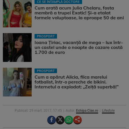
CE SE ÎNTÂMPLĂ DOCTORE
Cum arată acum Julia Chelaru, fosta
membră a trupei Exotic! Și-a etalat
formele voluptoase, la aproape 50 de ani
PROSPORT
Ioana Țiriac, vacanță de mega – lux într-
un castel unde o noapte de cazare costă
1.700 de euro
PROSPORT
Cum a apărut Alicia, fiica marelui
fotbalist, într-o pereche de bikini.
Internetul a explodat: „Zeiță superbă!”
Publicat: 29 mart. 2017, 17:45
Autor:
Echipa Ciao.ro
Lifestyle