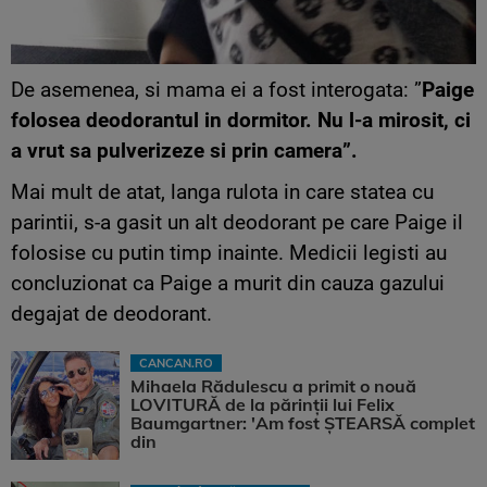
De asemenea, si mama ei a fost interogata: ”
Paige
folosea deodorantul in dormitor. Nu l-a mirosit, ci
a vrut sa pulverizeze si prin camera”.
Mai mult de atat, langa rulota in care statea cu
parintii, s-a gasit un alt deodorant pe care Paige il
folosise cu putin timp inainte. Medicii legisti au
concluzionat ca Paige a murit din cauza gazului
degajat de deodorant.
CANCAN.RO
Mihaela Rădulescu a primit o nouă
LOVITURĂ de la părinții lui Felix
Baumgartner: 'Am fost ȘTEARSĂ complet
din