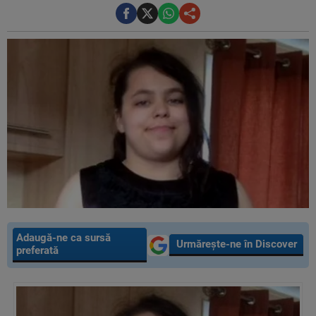
Adaugă-ne ca sursă
Urmărește-ne în Discover
preferată