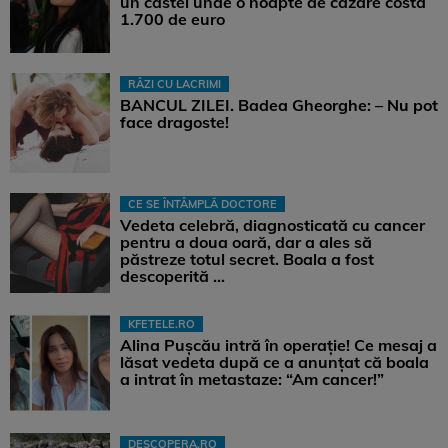
un castel unde o noapte de cazare costă
1.700 de euro
RÂZI CU LACRIMI
BANCUL ZILEI. Badea Gheorghe: – Nu pot
face dragoste!
CE SE ÎNTÂMPLĂ DOCTORE
Vedeta celebră, diagnosticată cu cancer
pentru a doua oară, dar a ales să
păstreze totul secret. Boala a fost
descoperită ...
KFETELE.RO
Alina Pușcău intră în operație! Ce mesaj a
lăsat vedeta după ce a anunțat că boala
a intrat în metastaze: “Am cancer!”
DESCOPERA.RO