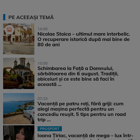
PE ACEEAȘI TEMĂ
14:00
Nicolae Stoica – ultimul mare interbelic.
O recuperare istorică după mai bine de
80 de ani
10:50
Schimbarea la Față a Domnului,
sărbătoarea din 6 august. Tradiții,
obiceiuri și ce este bine să faci în
această ...
07:23
Vacanță pe patru roți, fără griji: cum
alegi mașina perfectă pentru un
concediu reușit. 5 tips pentru un road
trip ...
PROSPORT
Ioana Țiriac, vacanță de mega – lux într-