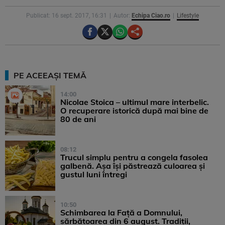
Publicat: 16 sept. 2017, 16:31
Autor:
Echipa Ciao.ro
Lifestyle
PE ACEEAȘI TEMĂ
14:00
Nicolae Stoica – ultimul mare interbelic.
O recuperare istorică după mai bine de
80 de ani
08:12
Trucul simplu pentru a congela fasolea
galbenă. Așa își păstrează culoarea și
gustul luni întregi
10:50
Schimbarea la Față a Domnului,
sărbătoarea din 6 august. Tradiții,