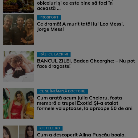
obiceiuri și ce este bine să faci în
această ...
PROSPORT
Ce dramă! A murit tatăl lui Leo Messi,
Jorge Messi
RÂZI CU LACRIMI
BANCUL ZILEI. Badea Gheorghe: – Nu pot
face dragoste!
CE SE ÎNTÂMPLĂ DOCTORE
Cum arată acum Julia Chelaru, fosta
membră a trupei Exotic! Și-a etalat
formele voluptoase, la aproape 50 de ani
KFETELE.RO
Cum a descoperit Alina Pușcău boala.