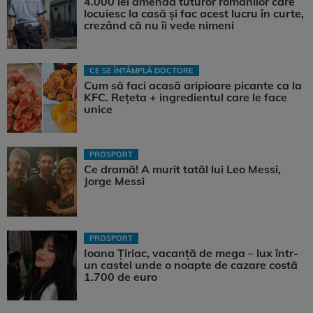
4.000 lei amendă tuturor românilor care
locuiesc la casă și fac acest lucru în curte,
crezând că nu îi vede nimeni
CE SE ÎNTÂMPLĂ DOCTORE
Cum să faci acasă aripioare picante ca la
KFC. Rețeta + ingredientul care le face
unice
PROSPORT
Ce dramă! A murit tatăl lui Leo Messi,
Jorge Messi
PROSPORT
Ioana Țiriac, vacanță de mega – lux într-
un castel unde o noapte de cazare costă
1.700 de euro