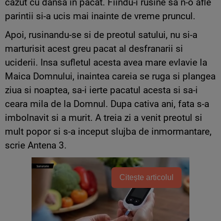
cazut cu dansa in pacat. Fiindu-i rusine sa n-o afle
parintii si-a ucis mai inainte de vreme pruncul.
Apoi, rusinandu-se si de preotul satului, nu si-a
marturisit acest greu pacat al desfranarii si
uciderii. Insa sufletul acesta avea mare evlavie la
Maica Domnului, inaintea careia se ruga si plangea
ziua si noaptea, sa-i ierte pacatul acesta si sa-i
ceara mila de la Domnul. Dupa cativa ani, fata s-a
imbolnavit si a murit. A treia zi a venit preotul si
mult popor si s-a inceput slujba de inmormantare,
scrie Antena 3.
Citește articolul