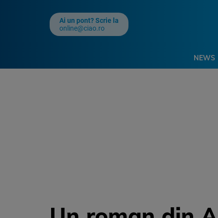
Ai un pont? Scrie la
online@ciao.ro
NEWS
Un roman din A