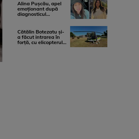
medicii, ...
Alina Pușcău, apel
emoționant după
diagnosticul
devastator: „Am
cinci tumori. Vă rog
...
Cătălin Botezatu și-
a făcut intrarea în
forță, cu elicopterul,
la Young Island
Festival ...