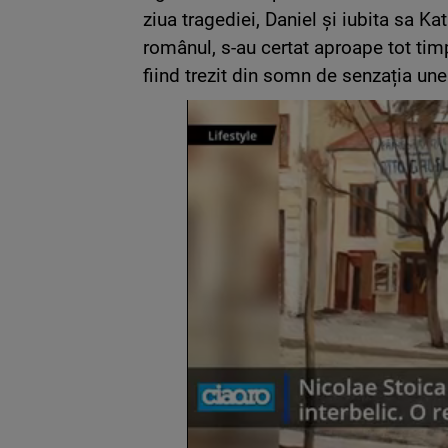
ziua tragediei, Daniel și iubita sa K
românul, s-au certat aproape tot timp
fiind trezit din somn de senzația unei