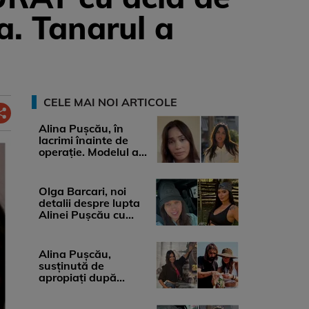
ea. Tanarul a
CELE MAI NOI ARTICOLE
Alina Pușcău, în
lacrimi înainte de
operație. Modelul a
anunțat că suferă de
cancer ...
Olga Barcari, noi
detalii despre lupta
Alinei Pușcău cu
boala. Cât ar costa
tratamentul ...
Alina Pușcău,
susținută de
apropiați după
diagnosticul care a
șocat-o. Ce spun