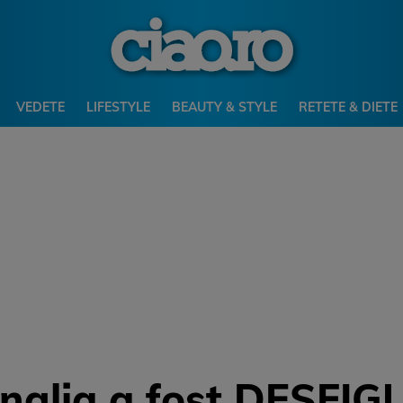
VEDETE
LIFESTYLE
BEAUTY & STYLE
RETETE & DIETE
nglia a fost DESFIG