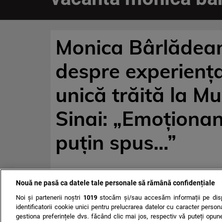
Monica Bârlădea
despre experienț
unică trăită la Mu
Sinai: „Emoționan
puțin spus…”
Nouă ne pasă ca datele tale personale să rămână confidențiale
Noi și partenerii noștri
1019
stocăm și/sau accesăm informații pe disp
identificatorii cookie unici pentru prelucrarea datelor cu caracter person
gestiona preferințele dvs. făcând clic mai jos, respectiv vă puteți opune 