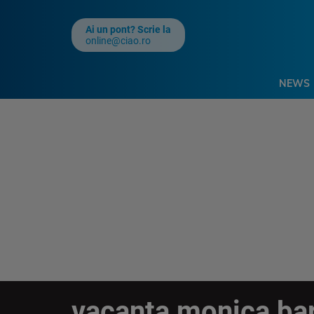
Ai un pont? Scrie la
online@ciao.ro
NEWS
vacanta monica ba