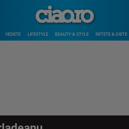
VEDETE
LIFESTYLE
BEAUTY & STYLE
RETETE & DIETE
rladeanu