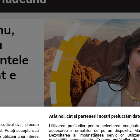
nu,
a
ntele
t e
Atât noi, cât și partenerii noștri prelucrăm dat
ozitivul dvs., precum
Utilizarea profilurilor pentru selectarea conținut
al. Puteți accepta sau
accesarea informațiilor de pe un dispozitiv. Mă
Dezvoltarea și îmbunătățirea serviciilor. Utiliza
utilizării unui interes
publicității personalizate. Crearea profilurilor d