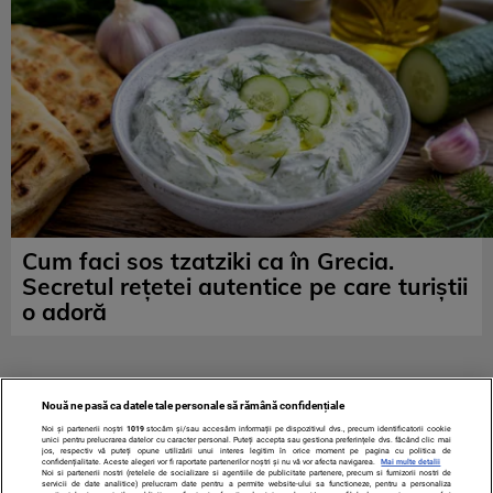
Cum faci sos tzatziki ca în Grecia.
Secretul rețetei autentice pe care turiștii
o adoră
Nouă ne pasă ca datele tale personale să rămână confidențiale
Noi și partenerii noștri
1019
stocăm și/sau accesăm informații pe dispozitivul dvs., precum identificatorii cookie
unici pentru prelucrarea datelor cu caracter personal. Puteți accepta sau gestiona preferințele dvs. făcând clic mai
jos, respectiv vă puteți opune utilizării unui interes legitim în orice moment pe pagina cu politica de
confidențialitate. Aceste alegeri vor fi raportate partenerilor noștri și nu vă vor afecta navigarea.
Mai multe detalii
Noi si partenerii nostri (retelele de socializare si agentiile de publicitate partenere, precum si furnizorii nostri de
servicii de date analitice) prelucram date pentru a permite website-ului sa functioneze, pentru a personaliza