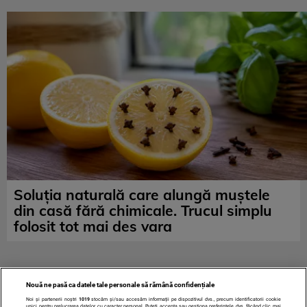
Soluția naturală care alungă muștele
din casă fără chimicale. Trucul simplu
folosit tot mai des vara
Nouă ne pasă ca datele tale personale să rămână confidențiale
Noi și partenerii noștri
1019
stocăm și/sau accesăm informații pe dispozitivul dvs., precum identificatorii cookie
unici pentru prelucrarea datelor cu caracter personal. Puteți accepta sau gestiona preferințele dvs. făcând clic mai