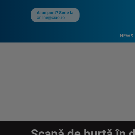
Ai un pont? Scrie la
online@ciao.ro
NEWS
Scapă de burtă în 