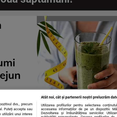
n
umi
dejun
Atât noi, cât și partenerii noștri prelucrăm dat
ozitivul dvs., precum
Utilizarea profilurilor pentru selectarea conținut
al. Puteți accepta sau
accesarea informațiilor de pe un dispozitiv. Mă
Dezvoltarea și îmbunătățirea serviciilor. Utiliza
utilizării unui interes
publicității personalizate. Crearea profilurilor d