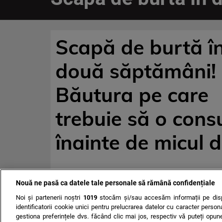
Scapă de burtă î
două săptămâni!
Băutura pe care
trebuie să o cons
înainte de micul 
Nouă ne pasă ca datele tale personale să rămână confidențiale
Noi și partenerii noștri
1019
stocăm și/sau accesăm informații pe disp
identificatorii cookie unici pentru prelucrarea datelor cu caracter person
gestiona preferințele dvs. făcând clic mai jos, respectiv vă puteți opune 