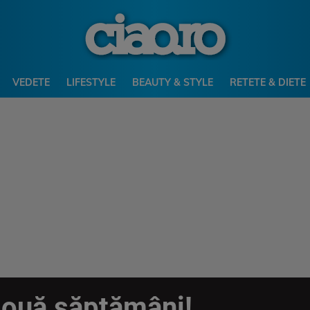
VEDETE
LIFESTYLE
BEAUTY & STYLE
RETETE & DIETE
două săptămâni!