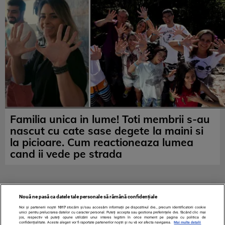
Familia unica in lume! Toti membrii s-au
nascut cu cate sase degete la maini si
la picioare. Cum reactioneaza lumea
cand ii vede pe strada
Nouă ne pasă ca datele tale personale să rămână confidențiale
Noi și partenerii noștri
1017
stocăm și/sau accesăm informații pe dispozitivul dvs., precum identificatorii cookie
unici pentru prelucrarea datelor cu caracter personal. Puteți accepta sau gestiona preferințele dvs. făcând clic mai
jos, respectiv vă puteți opune utilizării unui interes legitim în orice moment pe pagina cu politica de
confidențialitate. Aceste alegeri vor fi raportate partenerilor noștri și nu vă vor afecta navigarea.
Mai multe detalii