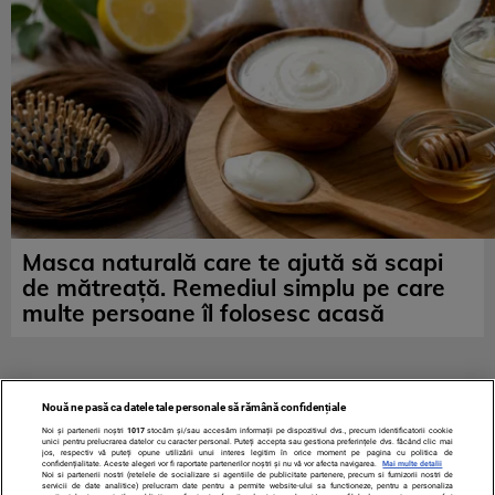
Masca naturală care te ajută să scapi
de mătreață. Remediul simplu pe care
multe persoane îl folosesc acasă
Nouă ne pasă ca datele tale personale să rămână confidențiale
Noi și partenerii noștri
1017
stocăm și/sau accesăm informații pe dispozitivul dvs., precum identificatorii cookie
unici pentru prelucrarea datelor cu caracter personal. Puteți accepta sau gestiona preferințele dvs. făcând clic mai
jos, respectiv vă puteți opune utilizării unui interes legitim în orice moment pe pagina cu politica de
confidențialitate. Aceste alegeri vor fi raportate partenerilor noștri și nu vă vor afecta navigarea.
Mai multe detalii
Noi si partenerii nostri (retelele de socializare si agentiile de publicitate partenere, precum si furnizorii nostri de
servicii de date analitice) prelucram date pentru a permite website-ului sa functioneze, pentru a personaliza