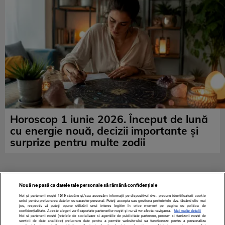
Horoscop 1 iunie 2026. Început de lună
cu energie nouă, decizii importante și
surprize pentru multe zodii
Nouă ne pasă ca datele tale personale să rămână confidențiale
Noi și partenerii noștri
1019
stocăm și/sau accesăm informații pe dispozitivul dvs., precum identificatorii cookie
unici pentru prelucrarea datelor cu caracter personal. Puteți accepta sau gestiona preferințele dvs. făcând clic mai
jos, respectiv vă puteți opune utilizării unui interes legitim în orice moment pe pagina cu politica de
confidențialitate. Aceste alegeri vor fi raportate partenerilor noștri și nu vă vor afecta navigarea.
Mai multe detalii
Noi si partenerii nostri (retelele de socializare si agentiile de publicitate partenere, precum si furnizorii nostri de
servicii de date analitice) prelucram date pentru a permite website-ului sa functioneze, pentru a personaliza