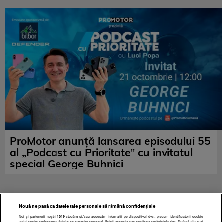
ProMotor anunță lansarea episodului 55
al „Podcast cu Prioritate” cu invitatul
special George Buhnici
Nouă ne pasă ca datele tale personale să rămână confidențiale
Noi și partenerii noștri
1019
stocăm și/sau accesăm informații pe dispozitivul dvs., precum identificatorii cookie
unici pentru prelucrarea datelor cu caracter personal. Puteți accepta sau gestiona preferințele dvs. făcând clic mai