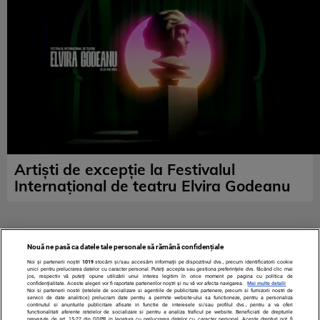
Artiști de excepție la Festivalul
Internațional de teatru Elvira Godeanu
Nouă ne pasă ca datele tale personale să rămână confidențiale
Noi și partenerii noștri
1019
stocăm și/sau accesăm informații pe dispozitivul dvs., precum identificatorii cookie
unici pentru prelucrarea datelor cu caracter personal. Puteți accepta sau gestiona preferințele dvs. făcând clic mai
jos, respectiv vă puteți opune utilizării unui interes legitim în orice moment pe pagina cu politica de
confidențialitate. Aceste alegeri vor fi raportate partenerilor noștri și nu vă vor afecta navigarea.
Mai multe detalii
Noi si partenerii nostri (retelele de socializare si agentiile de publicitate partenere, precum si furnizorii nostri de
servicii de date analitice) prelucram date pentru a permite website-ului sa functioneze, pentru a personaliza
continutul si anunturile publicitare afisate in functie de interesele si/sau profilul dvs., pentru a va oferi
functionalitati aferente retelelor de socializare si pentru a analiza traficul pe website. Beneficiati de drepturile
prevazute de art. 15-22 din GDPR in legatura cu prelucrarea datelor cu caracter personal. Aceste drepturi pot fi