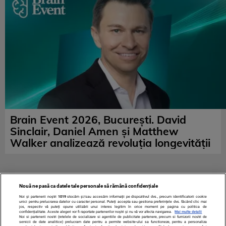
Brain Event 2026, București. David
Sinclair, Daniel Amen și Matthew
Walker analizează revoluția longevității
Nouă ne pasă ca datele tale personale să rămână confidențiale
Noi și partenerii noștri
1019
stocăm și/sau accesăm informații pe dispozitivul dvs., precum identificatorii cookie
unici pentru prelucrarea datelor cu caracter personal. Puteți accepta sau gestiona preferințele dvs. făcând clic mai
jos, respectiv vă puteți opune utilizării unui interes legitim în orice moment pe pagina cu politica de
confidențialitate. Aceste alegeri vor fi raportate partenerilor noștri și nu vă vor afecta navigarea.
Mai multe detalii
Noi si partenerii nostri (retelele de socializare si agentiile de publicitate partenere, precum si furnizorii nostri de
servicii de date analitice) prelucram date pentru a permite website-ului sa functioneze, pentru a personaliza