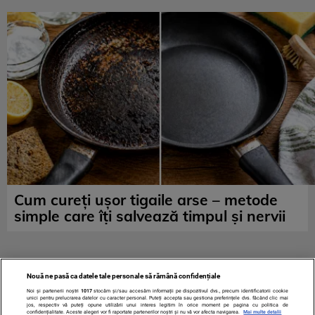
Cum cureți ușor tigaile arse – metode
simple care îți salvează timpul și nervii
Nouă ne pasă ca datele tale personale să rămână confidențiale
Noi și partenerii noștri
1017
stocăm și/sau accesăm informații pe dispozitivul dvs., precum identificatorii cookie
unici pentru prelucrarea datelor cu caracter personal. Puteți accepta sau gestiona preferințele dvs. făcând clic mai
jos, respectiv vă puteți opune utilizării unui interes legitim în orice moment pe pagina cu politica de
confidențialitate. Aceste alegeri vor fi raportate partenerilor noștri și nu vă vor afecta navigarea.
Mai multe detalii