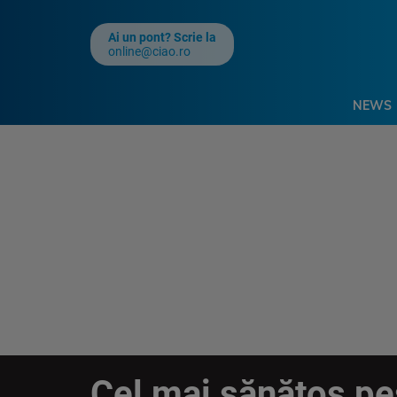
Ai un pont? Scrie la
online@ciao.ro
NEWS
Cel mai sănătos pe