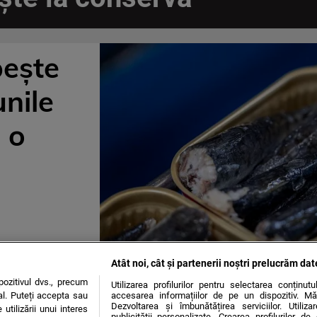
pește
unile
 o
Atât noi, cât și partenerii noștri prelucrăm dat
ozitivul dvs., precum
Utilizarea profilurilor pentru selectarea conținut
al. Puteți accepta sau
accesarea informațiilor de pe un dispozitiv. Mă
Dezvoltarea și îmbunătățirea serviciilor. Utiliza
utilizării unui interes
publicității personalizate. Crearea profilurilor d