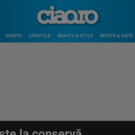
VEDETE
LIFESTYLE
BEAUTY & STYLE
RETETE & DIETE
ște la conservă