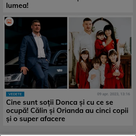
lumea!
09 apr. 2023, 13:16
VEDETE
Cine sunt soții Donca și cu ce se
ocupă! Călin și Orianda au cinci copii
și o super afacere