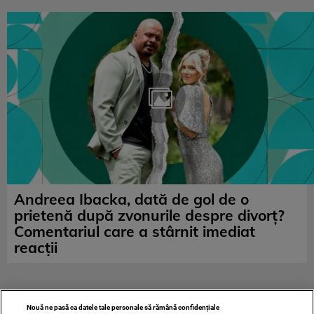
Andreea Ibacka, dată de gol de o
prietenă după zvonurile despre divorț?
Comentariul care a stârnit imediat
reacții
Nouă ne pasă ca datele tale personale să rămână confidențiale